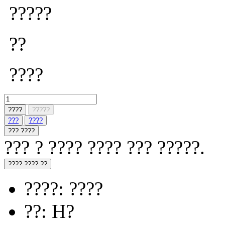
?????
??
????
????
?????
???
????
??? ????
??? ? ???? ???? ??? ?????.
???? ???? ??
????: ????
??: H?