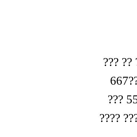
??? ?? 
667??
??? 5
???? ??