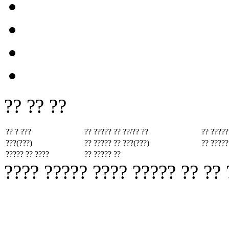
?? ?? ??
?? ? ???
?? ????? ??
??/?? ??
?? ?????
???(???)
?? ????? ??
???(???)
?? ?????
????? ?? ????
?? ????? ??
???? ????? ???? ????? ?? ??