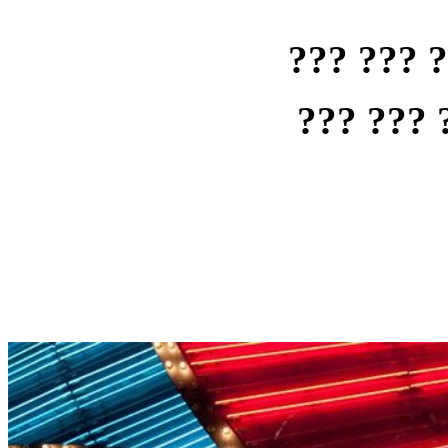
??? ??? 
??? ??? 