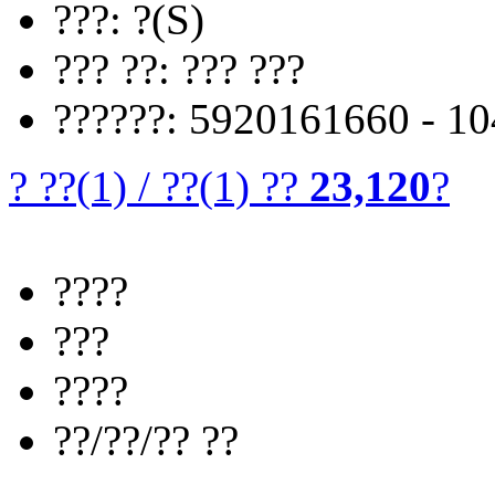
???: ?(S)
??? ??: ??? ???
??????: 5920161660 - 1
? ??
(1)
/
??
(1)
??
23,120
?
????
???
????
??/??/?? ??