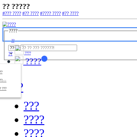
?? ?????
#??? ????
#?? ????
#???? ????
#?? ????
????
??
??
????
????
????
??/??
????
? ???
???
????
????