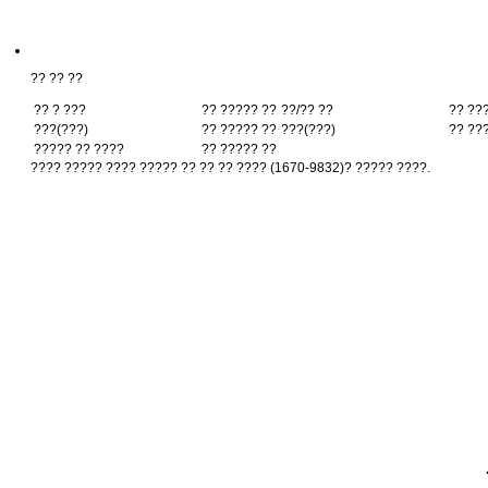
?? ?? ??
?? ? ???
?? ????? ??
??/?? ??
?? ??
???(???)
?? ????? ??
???(???)
?? ??
????? ?? ????
?? ????? ??
???? ????? ???? ????? ?? ?? ?? ???? (1670-9832)? ????? ????.