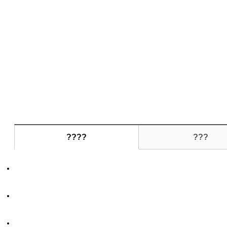
????
???