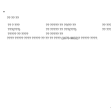
?? ?? ??
?? ? ???
?? ????? ??
??/?? ??
?? ??
???(???)
?? ????? ??
???(???)
?? ??
????? ?? ????
?? ????? ??
???? ????? ???? ????? ?? ?? ?? ???? (1670-9832)? ????? ????.