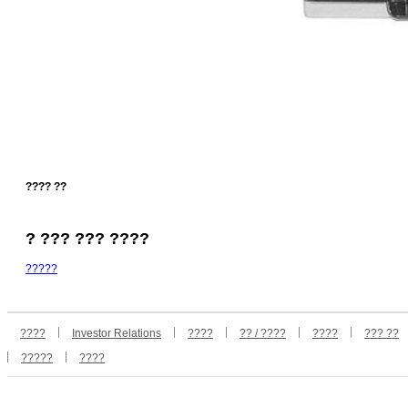
???? ??
? ??? ??? ????
?????
????
Investor Relations
????
?? / ????
????
??? ??
?????
????