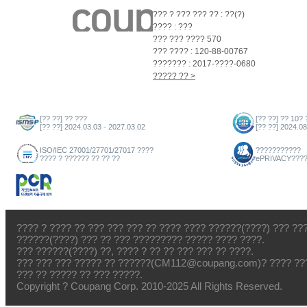
??? ? ??? ??? ?? : ??(?)
???? : ???
??? ??? ???? 570
??? ???? : 120-88-00767
??????? : 2017-????-0680
????? ?? >
[?? ??] ?? ???
[?? ??] ?? 10? 
[?? ??] 2024.03.03 - 2027.03.02
[?? ??] 2024.08
ISO/IEC 27001/27701/27017 ????
???????????
???? ? ?????? ?? ?? ??
ePRIVACY???
???? ? ???? ?? ??? ??? ??? ?? ???? ???? ??????(????) ??? ??
??????(????) ??? ?? ??? ????????? ????? ???? ????.
??? ??????(????) ??, ???? ? ?? ?? ??? ??? ?? ????.
??? ??? ??? ????? ?? ??????(CM112@coupang.com)? ???? ???
??? ?? ????? ?? ??? ?????.
Copyright ? Coupang Corp. 2010-2025 All Rights Reserved.