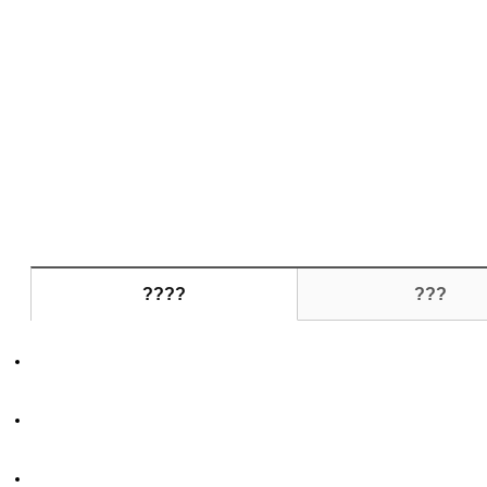
????
???