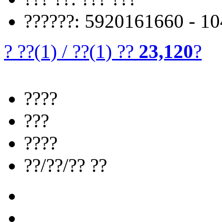
??????: 5920161660 - 1
? ??
(1)
/
??
(1)
??
23,120
?
????
???
????
??/??/?? ??