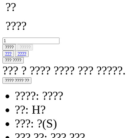
??
????
????
?????
???
????
??? ????
??? ? ???? ???? ??? ?????.
???? ???? ??
????: ????
??: H?
???: ?(S)
??? ??: ??? ???