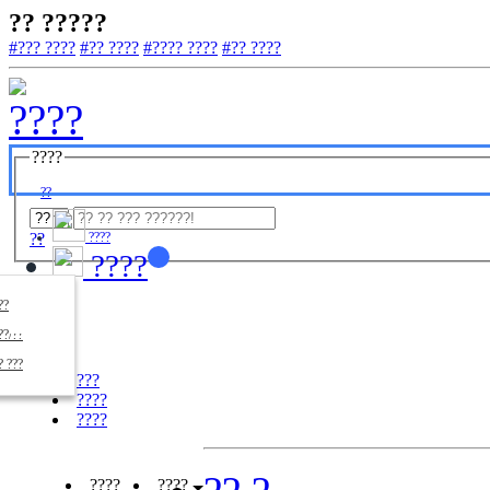
?? ?????
#??? ????
#?? ????
#???? ????
#?? ????
????
??
??
????
????
????
??/??
????
? ???
???
????
????
????
????