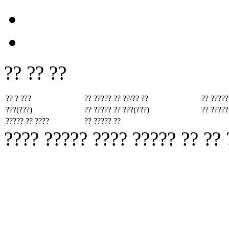
?? ?? ??
?? ? ???
?? ????? ??
??/?? ??
?? ?????
???(???)
?? ????? ??
???(???)
?? ?????
????? ?? ????
?? ????? ??
???? ????? ???? ????? ?? ??