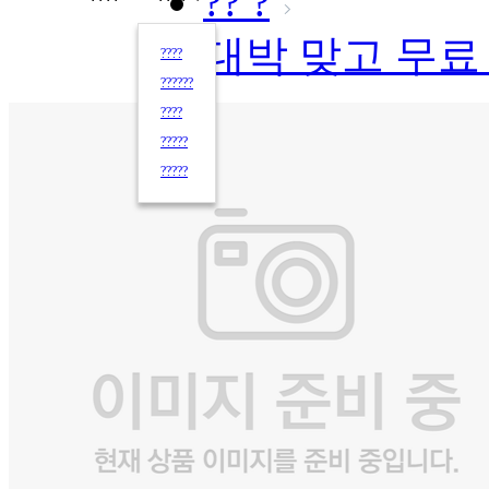
?? ?
대박 맞고 무료
????
??????
????
?????
?????