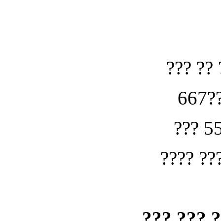
??? ?? 
667??
??? 5
???? ??
??? ??? 