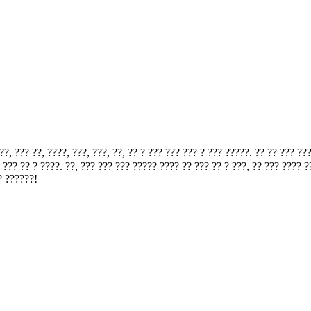
 ??, ????, ???, ???, ??, ?? ? ??? ??? ??? ? ??? ?????. ?? ?? ??? ????
??? ?? ? ????. ??, ??? ??? ??? ????? ???? ?? ??? ?? ? ???, ?? ??? ???? 
? ??????!