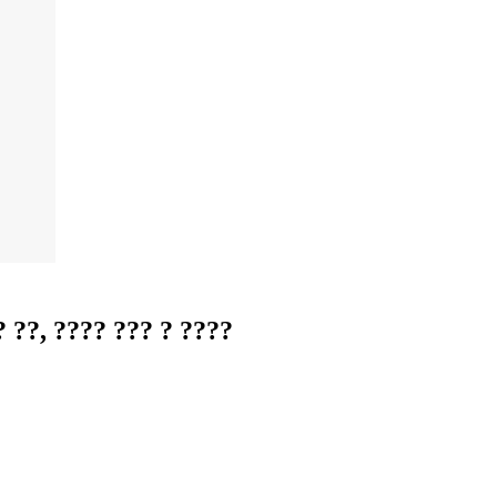
??, ???? ??? ? ????