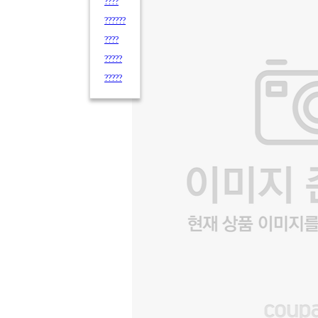
????
??????
????
?????
?????