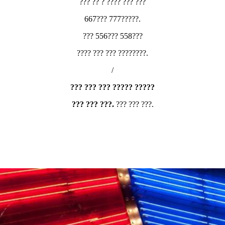
??? ?? ? ???? ??? ???
667??? 777?????.
??? 556??? 558???
???? ??? ??? ????????.
/
??? ??? ??? ????? ?????
??? ??? ???.
??? ??? ???.