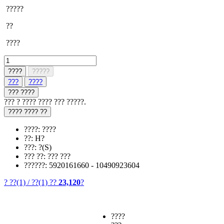
?????
??
????
????
?????
???
????
??? ????
??? ? ???? ???? ??? ?????.
???? ???? ??
????: ????
??: H?
???: ?(S)
??? ??: ??? ???
??????: 5920161660 - 10490923604
? ??
(1)
/
??
(1)
??
23,120
?
????