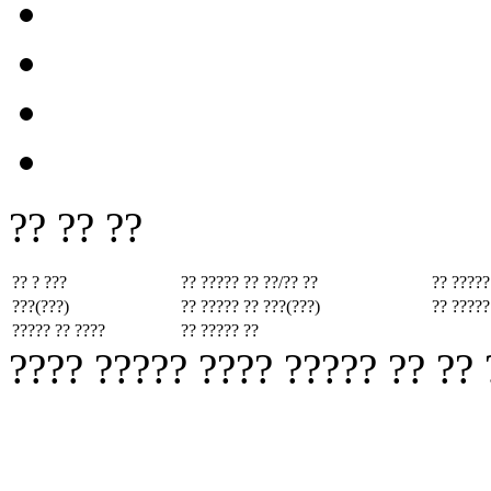
?? ?? ??
?? ? ???
?? ????? ??
??/?? ??
?? ?????
???(???)
?? ????? ??
???(???)
?? ?????
????? ?? ????
?? ????? ??
???? ????? ???? ????? ?? ??