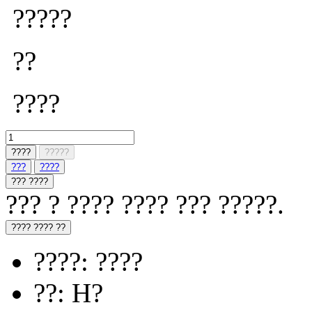
?????
??
????
????
?????
???
????
??? ????
??? ? ???? ???? ??? ?????.
???? ???? ??
????: ????
??: H?