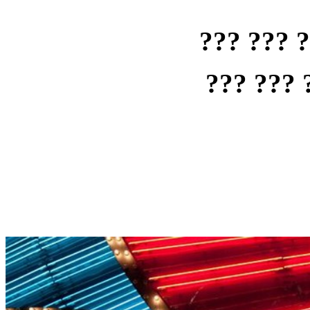
??? ??? 
??? ??? 