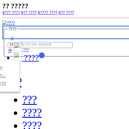
?? ?????
#??? ????
#?? ????
#???? ????
#?? ????
????
??
??
????
????
????
??/??
????
? ???
???
????
????