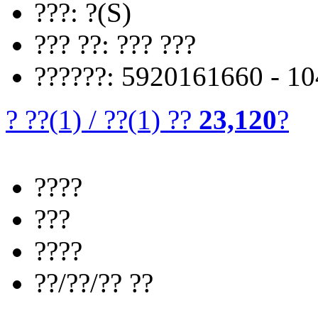
???: ?(S)
??? ??: ??? ???
??????: 5920161660 - 1
? ??
(1)
/
??
(1)
??
23,120
?
????
???
????
??/??/?? ??