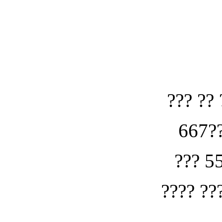
??? ?? 
667??
??? 5
???? ??