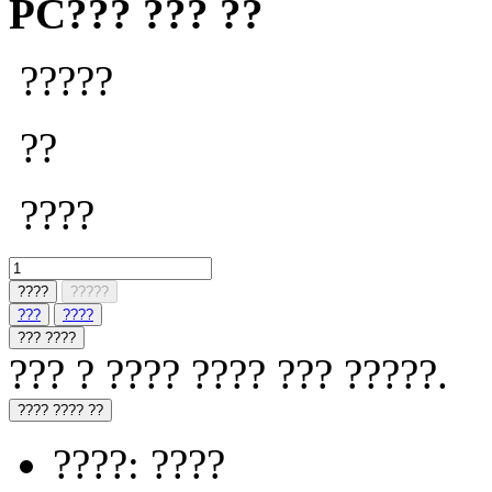
PC??? ??? ??
?????
??
????
????
?????
???
????
??? ????
??? ? ???? ???? ??? ?????.
???? ???? ??
????: ????