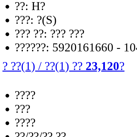
??: H?
???: ?(S)
??? ??: ??? ???
??????: 5920161660 - 1
? ??
(1)
/
??
(1)
??
23,120
?
????
???
????
??/??/?? ??