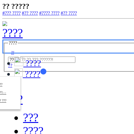
?? ?????
#??? ????
#?? ????
#???? ????
#?? ????
????
??
????
??
????
????
??/??
????
? ???
???
????