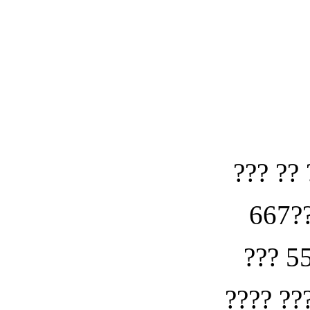
??? ?? 
667??
??? 5
???? ??