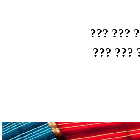
??? ??? 
??? ??? 