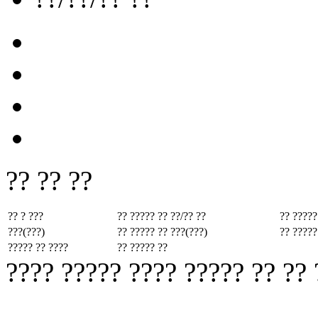
?? ?? ??
?? ? ???
?? ????? ??
??/?? ??
?? ?????
???(???)
?? ????? ??
???(???)
?? ?????
????? ?? ????
?? ????? ??
???? ????? ???? ????? ?? ??