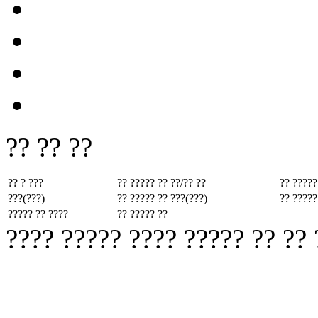
?? ?? ??
?? ? ???
?? ????? ??
??/?? ??
?? ?????
???(???)
?? ????? ??
???(???)
?? ?????
????? ?? ????
?? ????? ??
???? ????? ???? ????? ?? ??