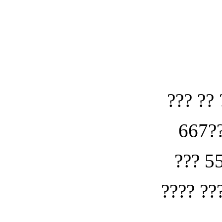
??? ?? 
667??
??? 5
???? ??