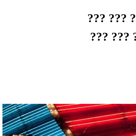
??? ??? 
??? ??? 