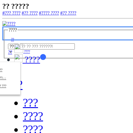
?? ?????
#??? ????
#?? ????
#???? ????
#?? ????
????
??
??
????
????
????
??/??
????
? ???
???
????
????