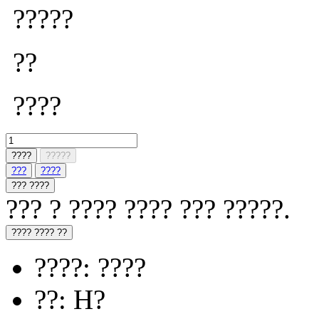
?????
??
????
????
?????
???
????
??? ????
??? ? ???? ???? ??? ?????.
???? ???? ??
????: ????
??: H?