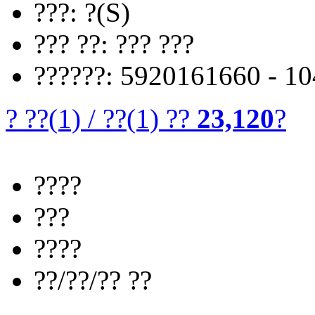
???: ?(S)
??? ??: ??? ???
??????: 5920161660 - 1
? ??
(1)
/
??
(1)
??
23,120
?
????
???
????
??/??/?? ??