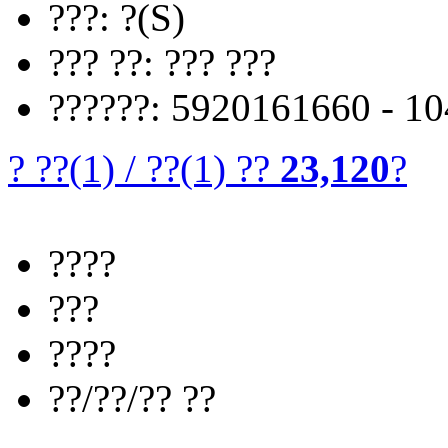
???: ?(S)
??? ??: ??? ???
??????: 5920161660 - 1
? ??
(1)
/
??
(1)
??
23,120
?
????
???
????
??/??/?? ??