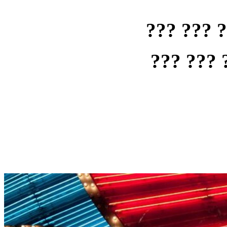
??? ??? 
??? ??? 