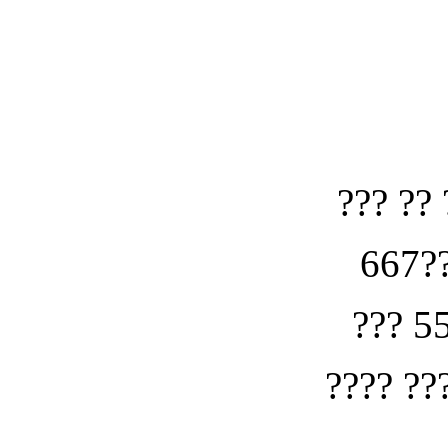
??? ?? 
667??
??? 5
???? ??