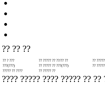
?? ?? ??
?? ? ???
?? ????? ??
??/?? ??
?? ?????
???(???)
?? ????? ??
???(???)
?? ?????
????? ?? ????
?? ????? ??
???? ????? ???? ????? ?? ??