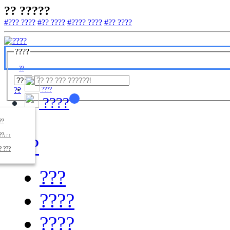
?? ?????
#??? ????
#?? ????
#???? ????
#?? ????
????
??
??
????
????
????
??/??
????
? ???
???
????
????