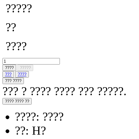
?????
??
????
????
?????
???
????
??? ????
??? ? ???? ???? ??? ?????.
???? ???? ??
????: ????
??: H?