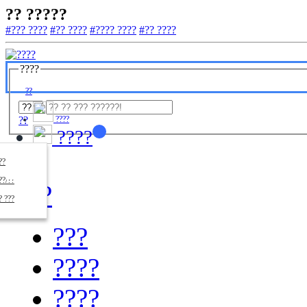
?? ?????
#??? ????
#?? ????
#???? ????
#?? ????
????
??
??
????
????
????
??/??
????
? ???
???
????
????