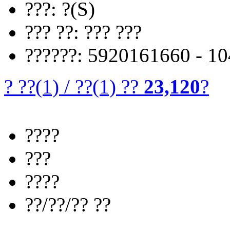
???: ?(S)
??? ??: ??? ???
??????: 5920161660 - 1
? ??
(1)
/
??
(1)
??
23,120
?
????
???
????
??/??/?? ??