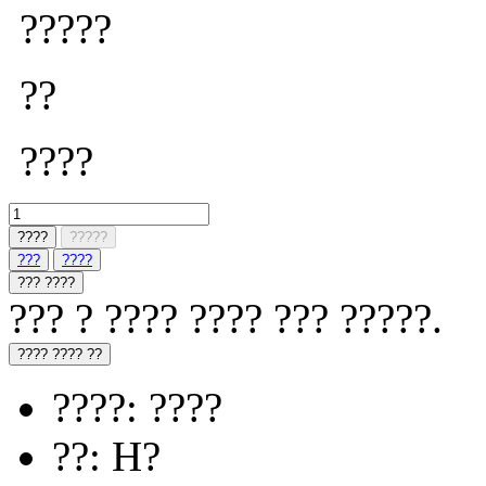
?????
??
????
????
?????
???
????
??? ????
??? ? ???? ???? ??? ?????.
???? ???? ??
????: ????
??: H?