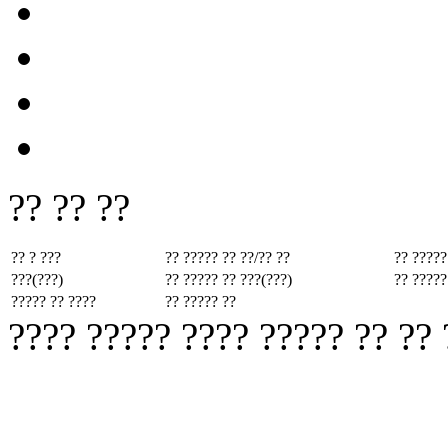
?? ?? ??
?? ? ???
?? ????? ??
??/?? ??
?? ?????
???(???)
?? ????? ??
???(???)
?? ?????
????? ?? ????
?? ????? ??
???? ????? ???? ????? ?? ??