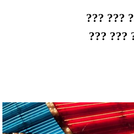
??? ??? 
??? ??? 