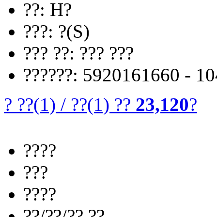
??: H?
???: ?(S)
??? ??: ??? ???
??????: 5920161660 - 1
? ??
(1)
/
??
(1)
??
23,120
?
????
???
????
??/??/?? ??