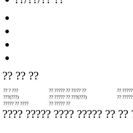
?? ?? ??
?? ? ???
?? ????? ??
??/?? ??
?? ?????
???(???)
?? ????? ??
???(???)
?? ?????
????? ?? ????
?? ????? ??
???? ????? ???? ????? ?? ??