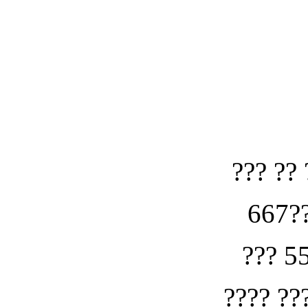
??? ?? 
667??
??? 5
???? ??