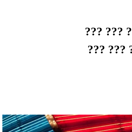
??? ??? 
??? ??? 