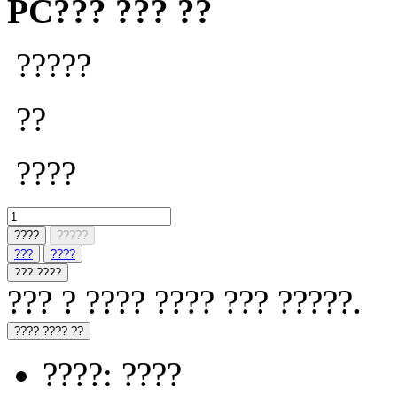
PC??? ??? ??
?????
??
????
????
?????
???
????
??? ????
??? ? ???? ???? ??? ?????.
???? ???? ??
????: ????