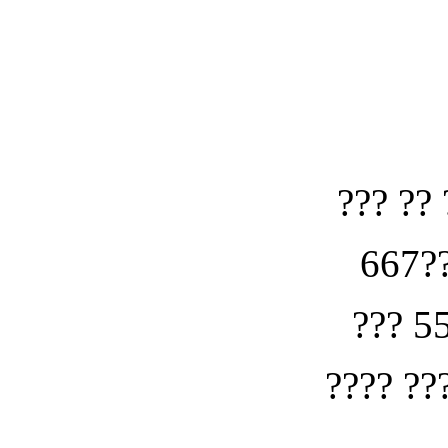
??? ?? 
667??
??? 5
???? ??