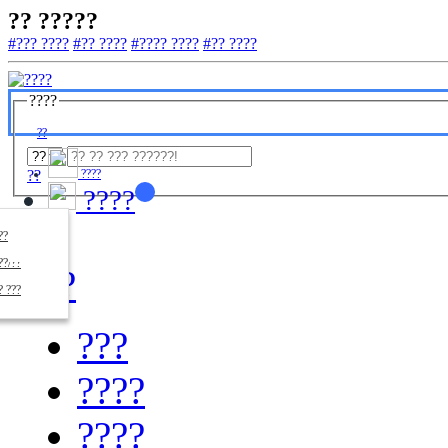
?? ?????
#??? ????
#?? ????
#???? ????
#?? ????
????
??
??
????
????
????
??/??
????
? ???
???
????
????