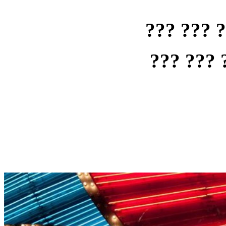
??? ??? 
??? ??? 