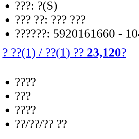
???: ?(S)
??? ??: ??? ???
??????: 5920161660 - 1
? ??
(1)
/
??
(1)
??
23,120
?
????
???
????
??/??/?? ??