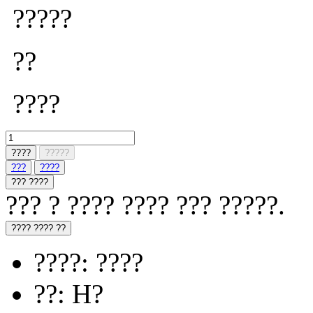
?????
??
????
????
?????
???
????
??? ????
??? ? ???? ???? ??? ?????.
???? ???? ??
????: ????
??: H?