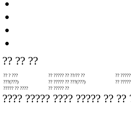
?? ?? ??
?? ? ???
?? ????? ??
??/?? ??
?? ?????
???(???)
?? ????? ??
???(???)
?? ?????
????? ?? ????
?? ????? ??
???? ????? ???? ????? ?? ??