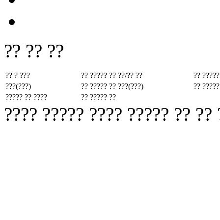
?? ?? ??
?? ? ???
?? ????? ??
??/?? ??
?? ?????
???(???)
?? ????? ??
???(???)
?? ?????
????? ?? ????
?? ????? ??
???? ????? ???? ????? ?? ??