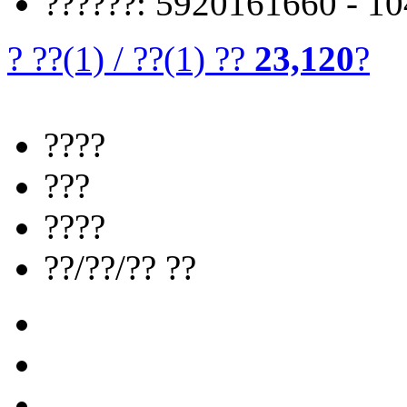
??????: 5920161660 - 1
? ??
(1)
/
??
(1)
??
23,120
?
????
???
????
??/??/?? ??