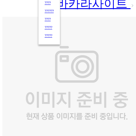
바카라사이트
????
??????
????
?????
?????