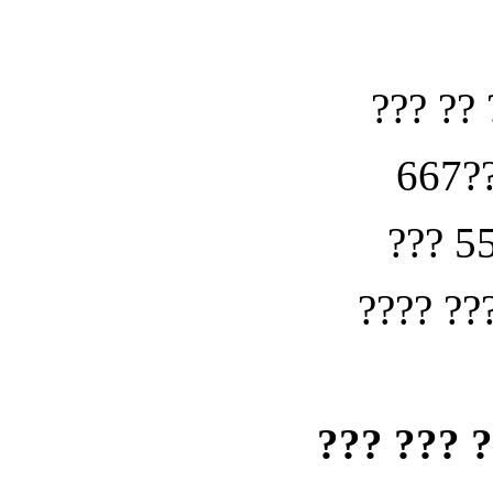
??? ?? 
667??
??? 5
???? ??
??? ??? 