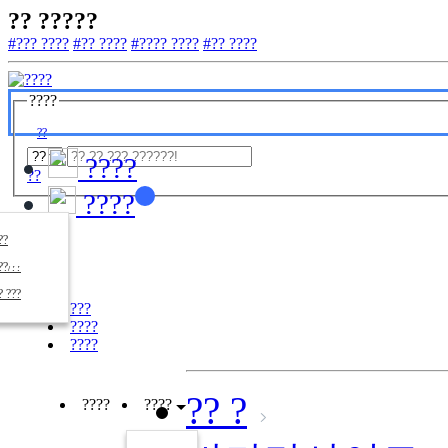
?? ?????
#??? ????
#?? ????
#???? ????
#?? ????
????
??
????
??
????
????
??/??
????
? ???
???
????
????
?? ?
????
????