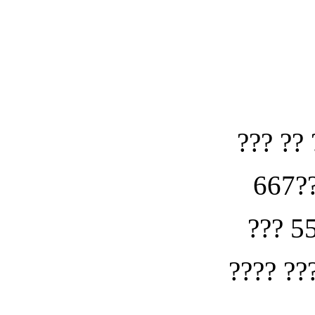
??? ?? 
667??
??? 5
???? ??