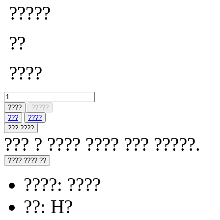
?????
??
????
????
?????
???
????
??? ????
??? ? ???? ???? ??? ?????.
???? ???? ??
????: ????
??: H?