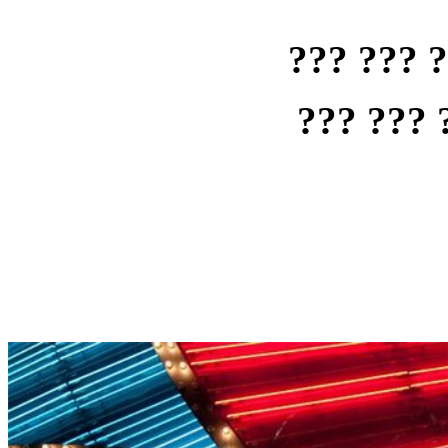
??? ??? 
??? ??? 