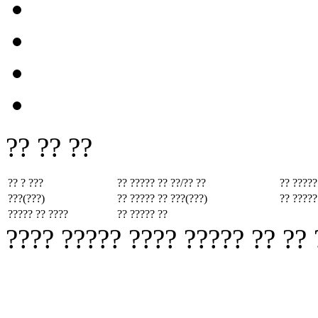
?? ?? ??
?? ? ???
?? ????? ??
??/?? ??
?? ?????
???(???)
?? ????? ??
???(???)
?? ?????
????? ?? ????
?? ????? ??
???? ????? ???? ????? ?? ??