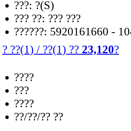
???: ?(S)
??? ??: ??? ???
??????: 5920161660 - 1
? ??
(1)
/
??
(1)
??
23,120
?
????
???
????
??/??/?? ??