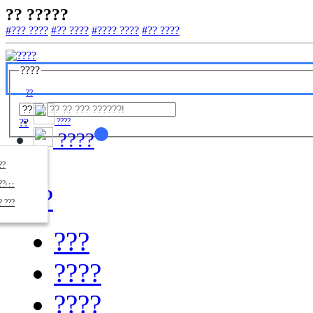
?? ?????
#??? ????
#?? ????
#???? ????
#?? ????
????
??
??
????
????
????
??/??
????
? ???
???
????
????