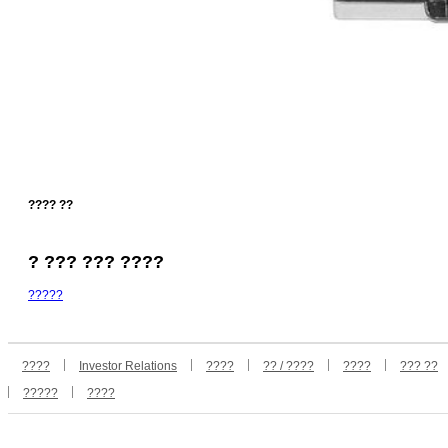
???? ??
? ??? ??? ????
?????
????
Investor Relations
????
?? / ????
????
??? ??
?????
????