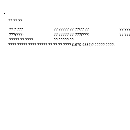
?? ?? ??
?? ? ???
?? ????? ??
??/?? ??
?? ??
???(???)
?? ????? ??
???(???)
?? ??
????? ?? ????
?? ????? ??
???? ????? ???? ????? ?? ?? ?? ???? (1670-9832)? ????? ????.