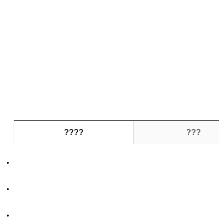
????
???