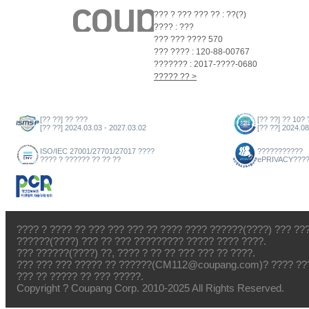
??? ? ??? ??? ?? : ??(?)
???? : ???
??? ??? ???? 570
??? ???? : 120-88-00767
??????? : 2017-????-0680
????? ?? >
[?? ??] ?? ???
[?? ??] ?? 10? 
[?? ??] 2024.03.03 - 2027.03.02
[?? ??] 2024.08
ISO/IEC 27001/27701/27017 ????
???????????
???? ? ?????? ?? ?? ??
ePRIVACY???
???? ? ???? ?? ??? ??? ??? ?? ???? ???? ??????(????) ??? ??
??????(????) ??? ?? ??? ????????? ????? ???? ????.
??? ??????(????) ??, ???? ? ?? ?? ??? ??? ?? ????.
??? ??? ??? ????? ?? ??????(CM112@coupang.com)? ???? ???
??? ?? ????? ?? ??? ?????.
Copyright ? Coupang Corp. 2010-2025 All Rights Reserved.