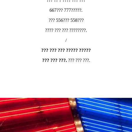
??? ?? ? ???? ??? ???
667??? 777?????.
??? 556??? 558???
???? ??? ??? ????????.
/
??? ??? ??? ????? ?????
??? ??? ???.
??? ??? ???.