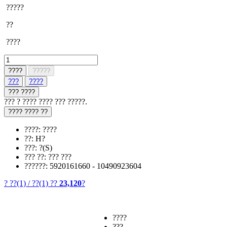
?????
??
????
????
?????
???
????
??? ????
??? ? ???? ???? ??? ?????.
???? ???? ??
????: ????
??: H?
???: ?(S)
??? ??: ??? ???
??????: 5920161660 - 10490923604
? ??
(1)
/
??
(1)
??
23,120
?
????
???