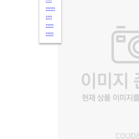
????
??????
????
?????
?????