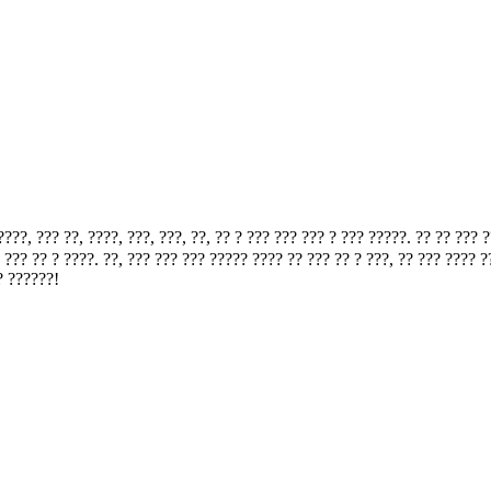
? ??, ????, ???, ???, ??, ?? ? ??? ??? ??? ? ??? ?????. ?? ?? ??? ???
??? ?? ? ????. ??, ??? ??? ??? ????? ???? ?? ??? ?? ? ???, ?? ??? ???? 
? ??????!