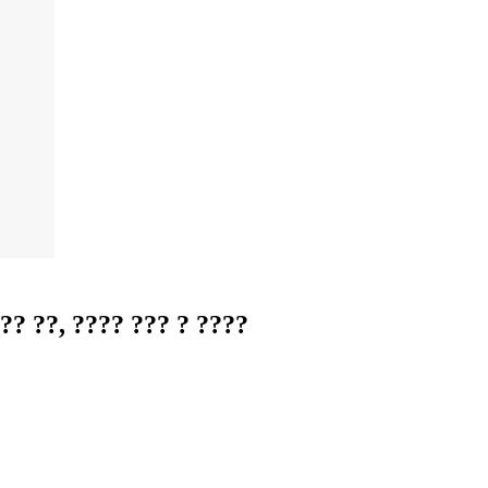
 ??, ???? ??? ? ????