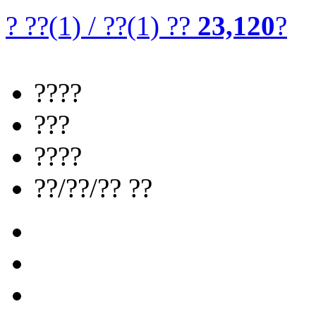
? ??
(1)
/
??
(1)
??
23,120
?
????
???
????
??/??/?? ??