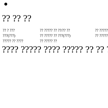
?? ?? ??
?? ? ???
?? ????? ??
??/?? ??
?? ?????
???(???)
?? ????? ??
???(???)
?? ?????
????? ?? ????
?? ????? ??
???? ????? ???? ????? ?? ??