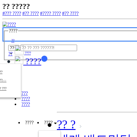
?? ?????
#??? ????
#?? ????
#???? ????
#?? ????
????
??
??
????
????
????
??/??
????
? ???
???
????
????
?? ?
????
????