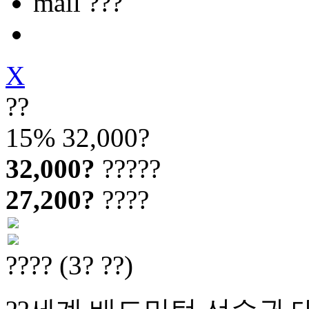
mail ???
X
??
15%
32,000?
32,000?
?????
27,200?
????
???? (3? ??)