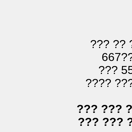
??? ?? 
667?
??? 5
???? ??
??? ??? 
??? ??? 