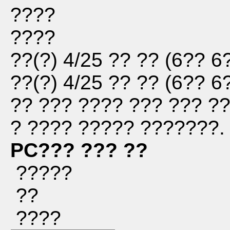
????
????
??(?) 4/25
?? ??
(
6?? 6
??(?) 4/25
?? ??
(
6?? 6
?? ??? ???? ??? ??? ??
? ???? ????? ???????.
PC??? ??? ??
?????
??
????