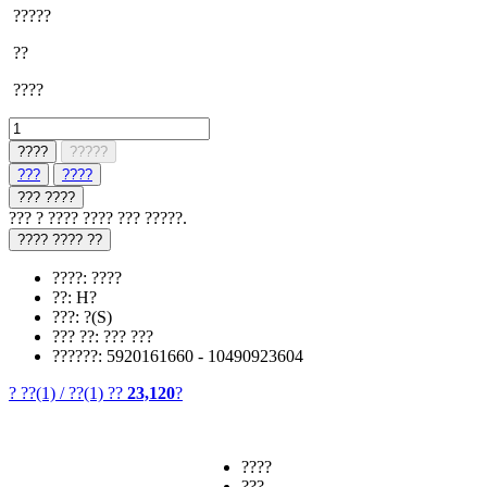
?????
??
????
????
?????
???
????
??? ????
??? ? ???? ???? ??? ?????.
???? ???? ??
????: ????
??: H?
???: ?(S)
??? ??: ??? ???
??????: 5920161660 - 10490923604
? ??
(1)
/
??
(1)
??
23,120
?
????
???