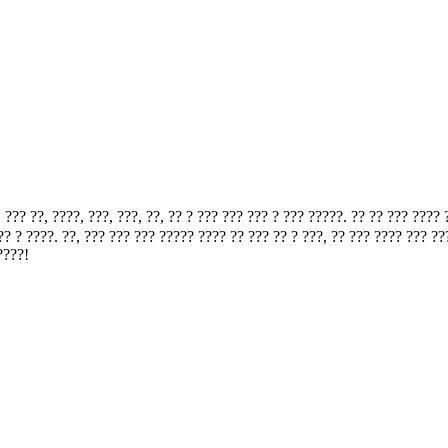
??, ????, ???, ???, ??, ?? ? ??? ??? ??? ? ??? ?????. ?? ?? ??? ???? ?
? ? ????. ??, ??? ??? ??? ????? ???? ?? ??? ?? ? ???, ?? ??? ???? ??? ?
????!