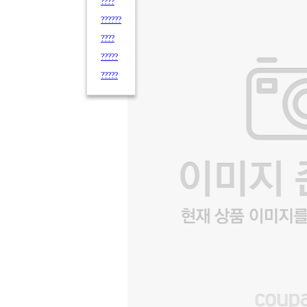
????
??????
????
?????
?????