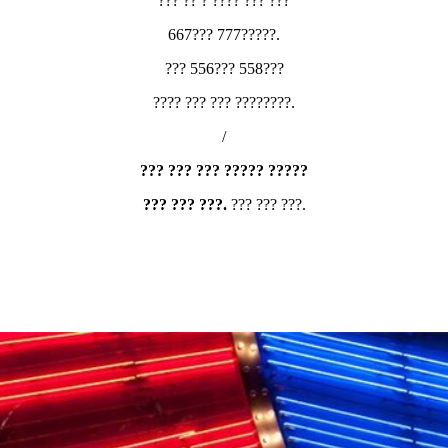
??? ?? ? ???? ??? ???
667??? 777?????.
??? 556??? 558???
???? ??? ??? ????????.
/
??? ??? ??? ????? ?????
??? ??? ???.
??? ??? ???.