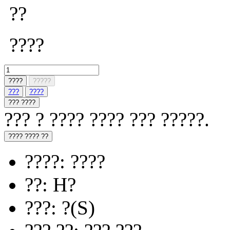
??
????
????
?????
???
????
??? ????
??? ? ???? ???? ??? ?????.
???? ???? ??
????: ????
??: H?
???: ?(S)