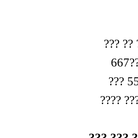
??? ?? 
667??
??? 5
???? ??
??? ??? 