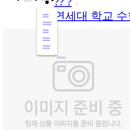
?? ?
연세대 학교 수
????
??????
????
?????
?????