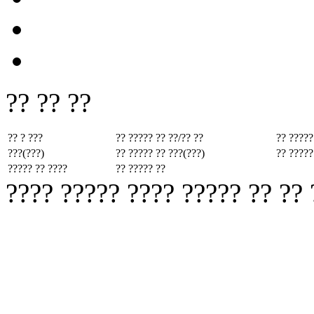
?? ?? ??
?? ? ???
?? ????? ??
??/?? ??
?? ?????
???(???)
?? ????? ??
???(???)
?? ?????
????? ?? ????
?? ????? ??
???? ????? ???? ????? ?? ??