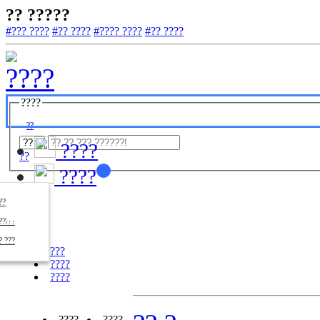
?? ?????
#??? ????
#?? ????
#???? ????
#?? ????
????
??
????
??
????
????
??/??
????
? ???
???
????
????
????
????