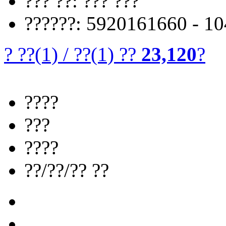
??? ??: ??? ???
??????: 5920161660 - 1
? ??
(1)
/
??
(1)
??
23,120
?
????
???
????
??/??/?? ??