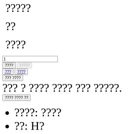
?????
??
????
????
?????
???
????
??? ????
??? ? ???? ???? ??? ?????.
???? ???? ??
????: ????
??: H?