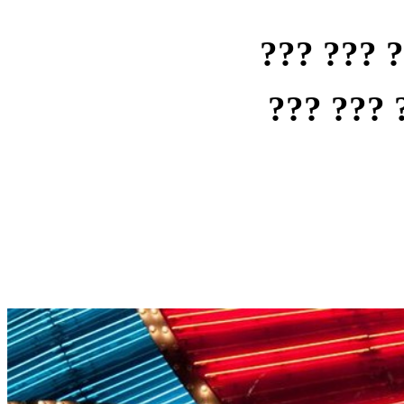
??? ??? 
??? ??? 