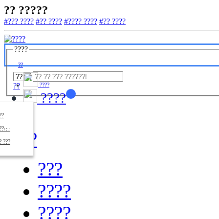
?? ?????
#??? ????
#?? ????
#???? ????
#?? ????
????
??
??
????
????
????
??/??
????
? ???
???
????
????