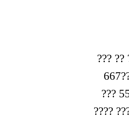
??? ?? 
667??
??? 5
???? ??