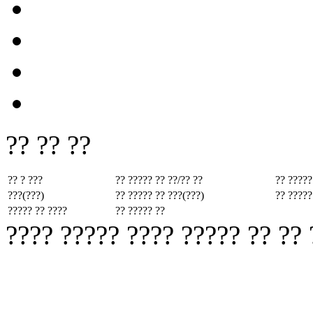
?? ?? ??
?? ? ???
?? ????? ??
??/?? ??
?? ?????
???(???)
?? ????? ??
???(???)
?? ?????
????? ?? ????
?? ????? ??
???? ????? ???? ????? ?? ??