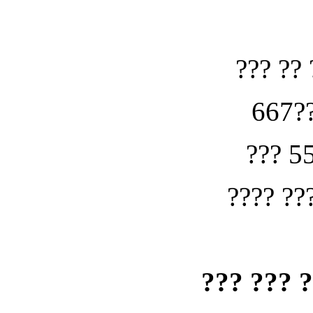
??? ?? 
667??
??? 5
???? ??
??? ??? 