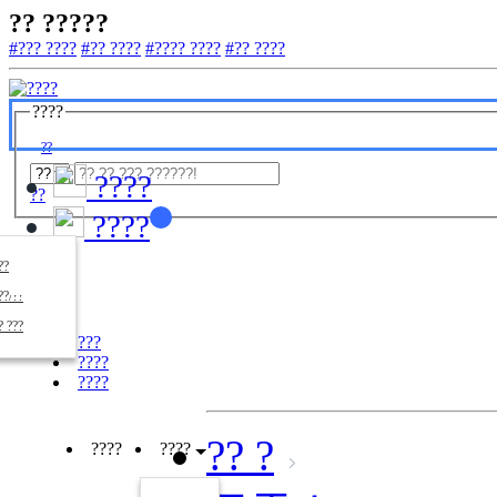
?? ?????
#??? ????
#?? ????
#???? ????
#?? ????
????
??
????
??
????
????
??/??
????
? ???
???
????
????
?? ?
????
????