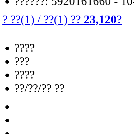
??????: 5920161660 - 1
? ??
(1)
/
??
(1)
??
23,120
?
????
???
????
??/??/?? ??