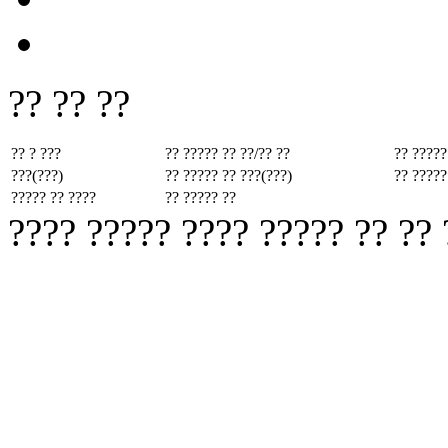
?? ?? ??
?? ? ???
?? ????? ??
??/?? ??
?? ?????
???(???)
?? ????? ??
???(???)
?? ?????
????? ?? ????
?? ????? ??
???? ????? ???? ????? ?? ??