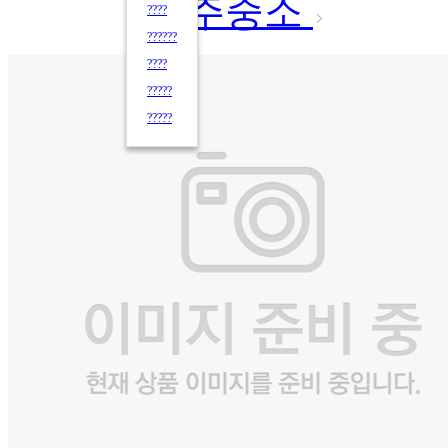
주중소
????
??????
????
?????
?????