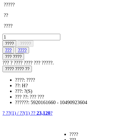
?????
??
????
????
?????
???
????
??? ????
??? ? ???? ???? ??? ?????.
???? ???? ??
????: ????
??: H?
???: ?(S)
??? ??: ??? ???
??????: 5920161660 - 10490923604
? ??
(1)
/
??
(1)
??
23,120
?
????
???