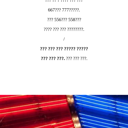
??? ?? ? ???? ??? ???
667??? 777?????.
??? 556??? 558???
???? ??? ??? ????????.
/
??? ??? ??? ????? ?????
??? ??? ???.
??? ??? ???.