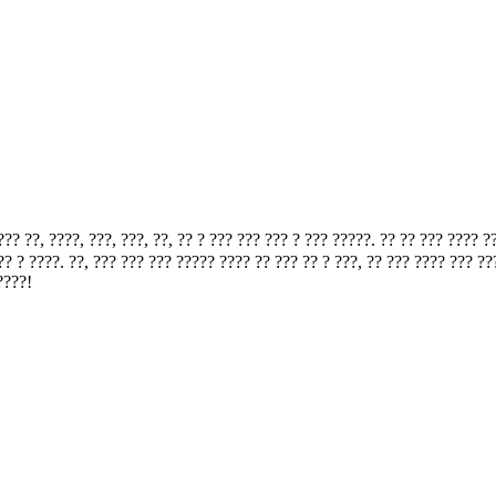
, ????, ???, ???, ??, ?? ? ??? ??? ??? ? ??? ?????. ?? ?? ??? ???? ???
? ? ????. ??, ??? ??? ??? ????? ???? ?? ??? ?? ? ???, ?? ??? ???? ??? ?
????!