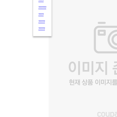
????
??????
????
?????
?????