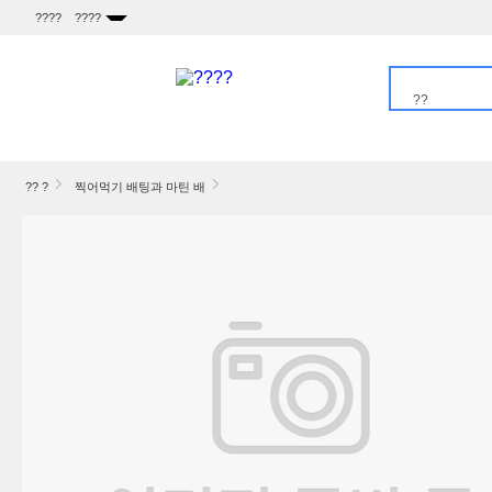
????
????
??
????
?? ?
찍어먹기 배팅과 마틴 배