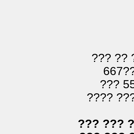
??? ?? 
667?
??? 5
???? ??
??? ??? 