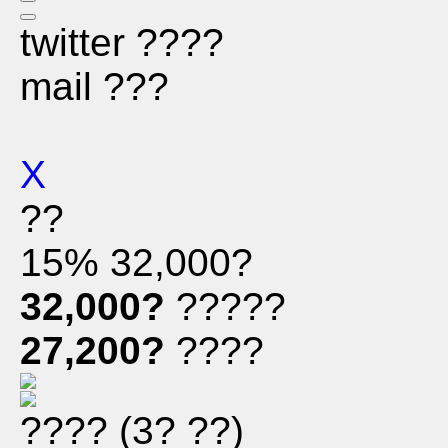
twitter ????
mail ???
X
??
15%
32,000?
32,000?
?????
27,200?
????
???? (3? ??)