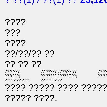
????
???
????
??/??/?? ??
?? ?? ??
?? ? ???
?? ????? ??
??/?? ??
?? ?
???(???)
?? ????? ??
???(???)
?? ?
????? ?? ????
?? ????? ??
???? ????? ???? ?????
????? ????.