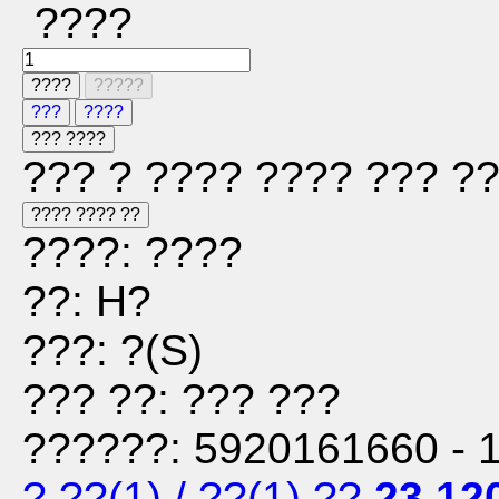
????
????
?????
???
????
??? ????
??? ? ???? ???? ??? ?
???? ???? ??
????: ????
??: H?
???: ?(S)
??? ??: ??? ???
??????: 5920161660 - 
? ??
(1)
/
??
(1)
??
23,12