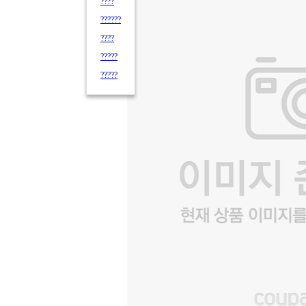
????
??????
????
?????
?????