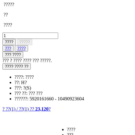
?????
??
????
????
?????
???
????
??? ????
??? ? ???? ???? ??? ?????.
???? ???? ??
????: ????
??: H?
???: ?(S)
??? ??: ??? ???
??????: 5920161660 - 10490923604
? ??
(1)
/
??
(1)
??
23,120
?
????
???