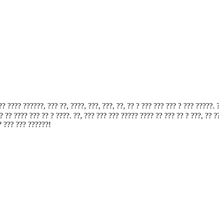
????, ??? ??, ????, ???, ???, ??, ?? ? ??? ??? ??? ? ??? ?????. ?? ?
 ?? ???? ??? ?? ? ????. ??, ??? ??? ??? ????? ???? ?? ??? ?? ? ???, ?? 
? ??? ??? ??????!