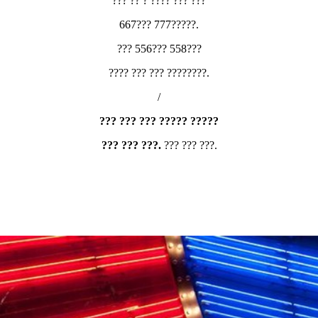
??? ?? ? ???? ??? ???
667??? 777?????.
??? 556??? 558???
???? ??? ??? ????????.
/
??? ??? ??? ????? ?????
??? ??? ???.
??? ??? ???.