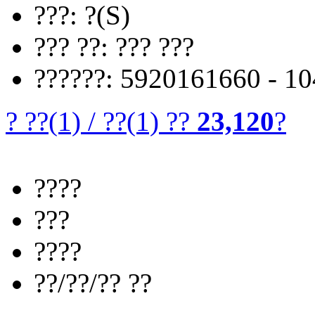
???: ?(S)
??? ??: ??? ???
??????: 5920161660 - 1
? ??
(1)
/
??
(1)
??
23,120
?
????
???
????
??/??/?? ??