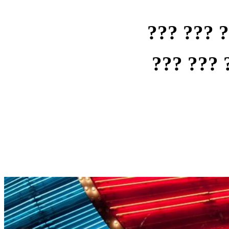
??? ??? 
??? ??? 