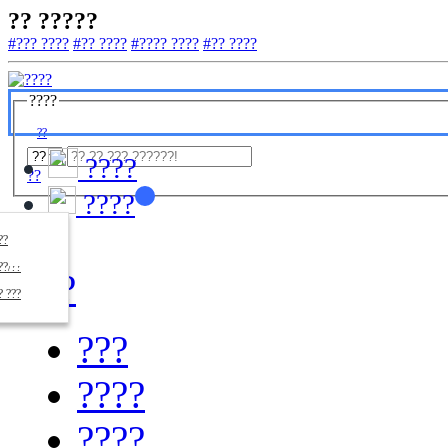
?? ?????
#??? ????
#?? ????
#???? ????
#?? ????
????
??
????
??
????
????
??/??
????
? ???
???
????
????