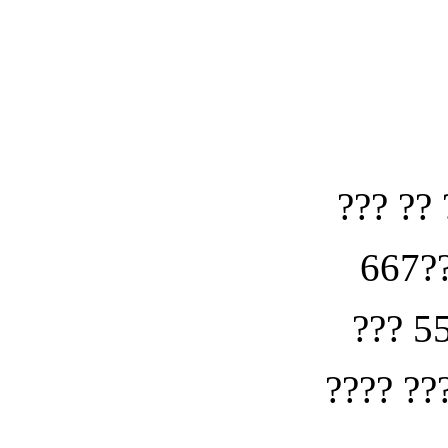
??? ?? 
667??
??? 5
???? ??