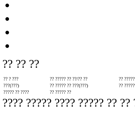
?? ?? ??
?? ? ???
?? ????? ??
??/?? ??
?? ?????
???(???)
?? ????? ??
???(???)
?? ?????
????? ?? ????
?? ????? ??
???? ????? ???? ????? ?? ??