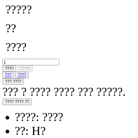
?????
??
????
????
?????
???
????
??? ????
??? ? ???? ???? ??? ?????.
???? ???? ??
????: ????
??: H?