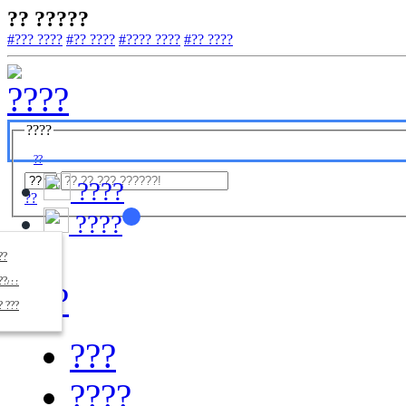
?? ?????
#??? ????
#?? ????
#???? ????
#?? ????
????
??
????
??
????
????
??/??
????
? ???
???
????