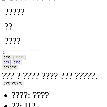
?????
??
????
????
?????
???
????
??? ????
??? ? ???? ???? ??? ?????.
???? ???? ??
????: ????
??: H?