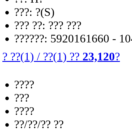
???: ?(S)
??? ??: ??? ???
??????: 5920161660 - 1
? ??
(1)
/
??
(1)
??
23,120
?
????
???
????
??/??/?? ??