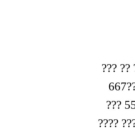
??? ?? 
667??
??? 5
???? ??