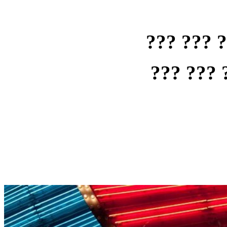
??? ??? 
??? ??? 