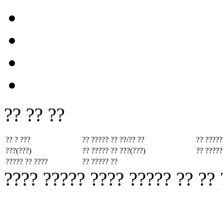
?? ?? ??
?? ? ???
?? ????? ??
??/?? ??
?? ?????
???(???)
?? ????? ??
???(???)
?? ?????
????? ?? ????
?? ????? ??
???? ????? ???? ????? ?? ??