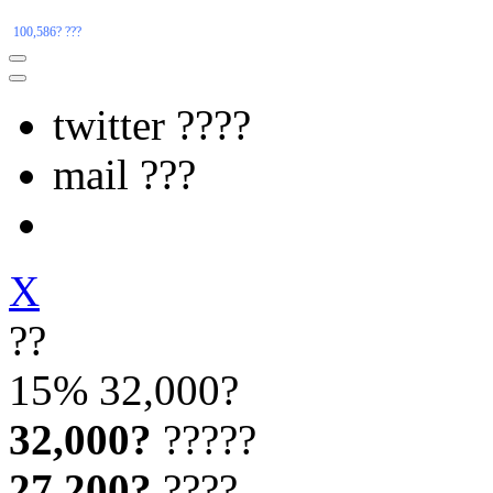
100,586? ???
twitter ????
mail ???
X
??
15%
32,000?
32,000?
?????
27,200?
????