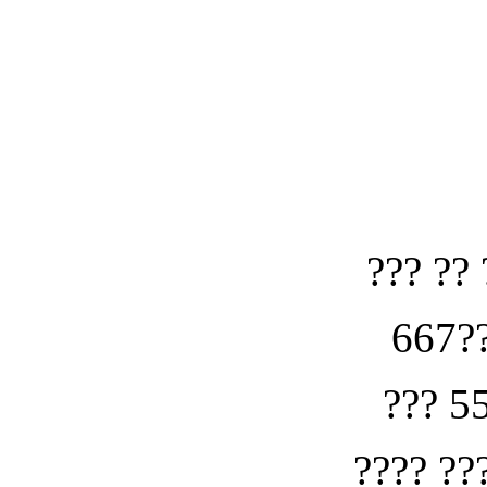
??? ?? 
667??
??? 5
???? ??