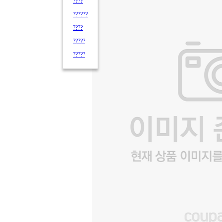
????
??????
????
?????
?????