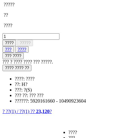
?????
??
????
????
?????
???
????
??? ????
??? ? ???? ???? ??? ?????.
???? ???? ??
????: ????
??: H?
???: ?(S)
??? ??: ??? ???
??????: 5920161660 - 10490923604
? ??
(1)
/
??
(1)
??
23,120
?
????
???