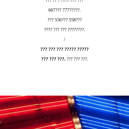
??? ?? ? ???? ??? ???
667??? 777?????.
??? 556??? 558???
???? ??? ??? ????????.
/
??? ??? ??? ????? ?????
??? ??? ???.
??? ??? ???.