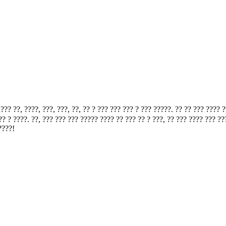
?, ????, ???, ???, ??, ?? ? ??? ??? ??? ? ??? ?????. ?? ?? ??? ???? ??
? ? ????. ??, ??? ??? ??? ????? ???? ?? ??? ?? ? ???, ?? ??? ???? ??? ?
????!