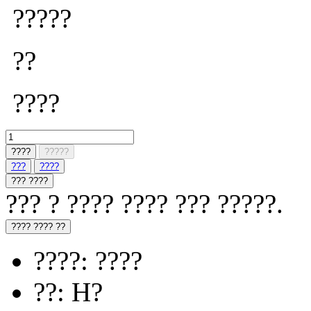
?????
??
????
????
?????
???
????
??? ????
??? ? ???? ???? ??? ?????.
???? ???? ??
????: ????
??: H?