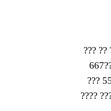
??? ?? 
667??
??? 5
???? ??