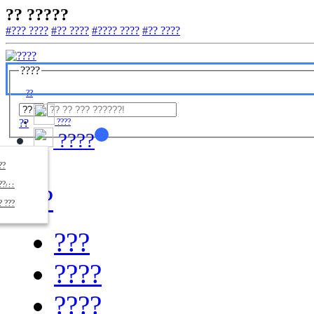
?? ?????
#??? ????
#?? ????
#???? ????
#?? ????
????
??
??
????
????
????
??/??
????
? ???
???
????
????