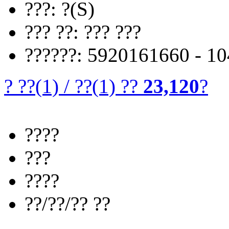
???: ?(S)
??? ??: ??? ???
??????: 5920161660 - 1
? ??
(1)
/
??
(1)
??
23,120
?
????
???
????
??/??/?? ??