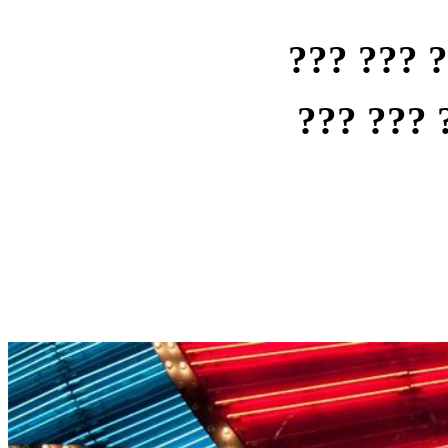
??? ??? 
??? ??? 