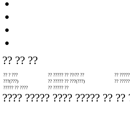
?? ?? ??
?? ? ???
?? ????? ??
??/?? ??
?? ?????
???(???)
?? ????? ??
???(???)
?? ?????
????? ?? ????
?? ????? ??
???? ????? ???? ????? ?? ??