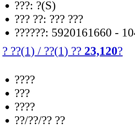
???: ?(S)
??? ??: ??? ???
??????: 5920161660 - 1
? ??
(1)
/
??
(1)
??
23,120
?
????
???
????
??/??/?? ??