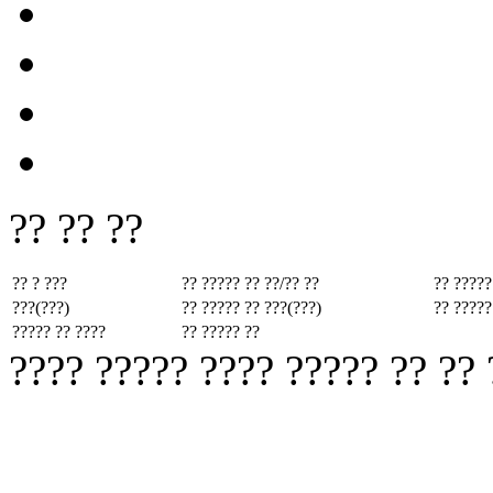
?? ?? ??
?? ? ???
?? ????? ??
??/?? ??
?? ?????
???(???)
?? ????? ??
???(???)
?? ?????
????? ?? ????
?? ????? ??
???? ????? ???? ????? ?? ??