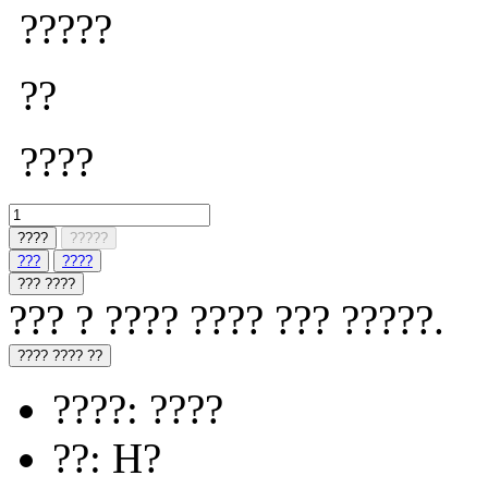
?????
??
????
????
?????
???
????
??? ????
??? ? ???? ???? ??? ?????.
???? ???? ??
????: ????
??: H?