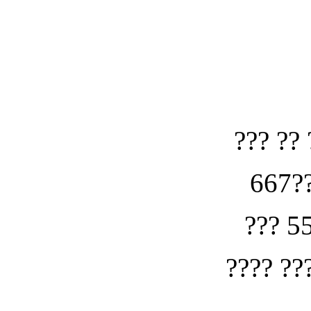
??? ?? 
667??
??? 5
???? ??