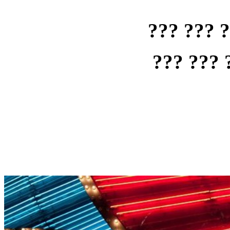
??? ??? 
??? ??? 