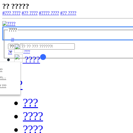
?? ?????
#??? ????
#?? ????
#???? ????
#?? ????
????
??
??
????
????
????
??/??
????
? ???
???
????
????