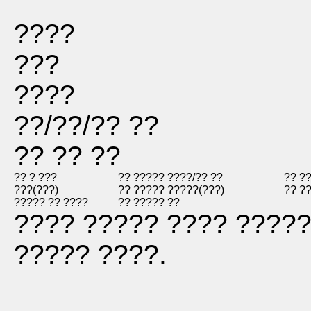
????
???
????
??/??/?? ??
?? ?? ??
?? ? ???
?? ????? ??
??/?? ??
?? ?
???(???)
?? ????? ??
???(???)
?? ?
????? ?? ????
?? ????? ??
???? ????? ???? ?????
????? ????.