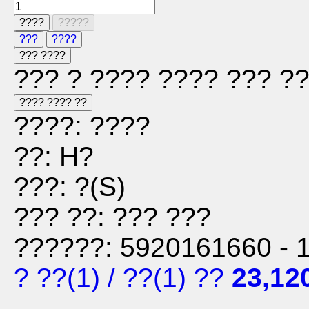
????
?????
???
????
??? ????
??? ? ???? ???? ??? ?
???? ???? ??
????: ????
??: H?
???: ?(S)
??? ??: ??? ???
??????: 5920161660 - 
? ??
(1)
/
??
(1)
??
23,12