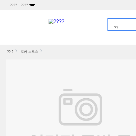
????
????
??
????
?? ?
포커 브로스