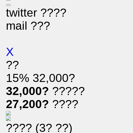
twitter ????
mail ???
X
??
15%
32,000?
32,000?
?????
27,200?
????
???? (3? ??)