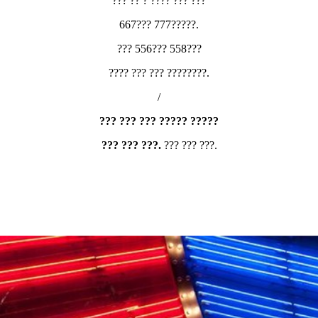
??? ?? ? ???? ??? ???
667??? 777?????.
??? 556??? 558???
???? ??? ??? ????????.
/
??? ??? ??? ????? ?????
??? ??? ???.
??? ??? ???.