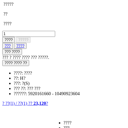
?????
??
????
????
?????
???
????
??? ????
??? ? ???? ???? ??? ?????.
???? ???? ??
????: ????
??: H?
???: ?(S)
??? ??: ??? ???
??????: 5920161660 - 10490923604
? ??
(1)
/
??
(1)
??
23,120
?
????
???