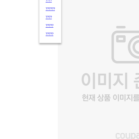
????
??????
????
?????
?????