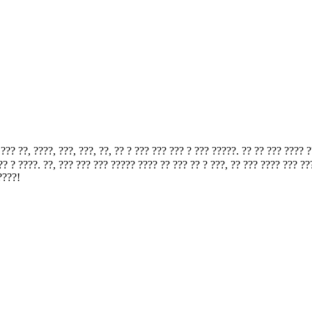
?, ????, ???, ???, ??, ?? ? ??? ??? ??? ? ??? ?????. ?? ?? ??? ???? ??
? ? ????. ??, ??? ??? ??? ????? ???? ?? ??? ?? ? ???, ?? ??? ???? ??? ?
????!