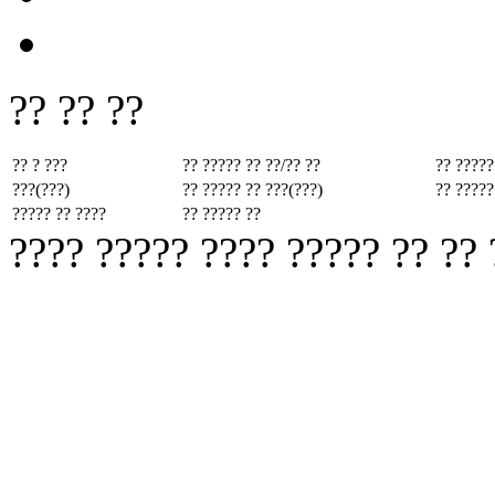
?? ?? ??
?? ? ???
?? ????? ??
??/?? ??
?? ?????
???(???)
?? ????? ??
???(???)
?? ?????
????? ?? ????
?? ????? ??
???? ????? ???? ????? ?? ??