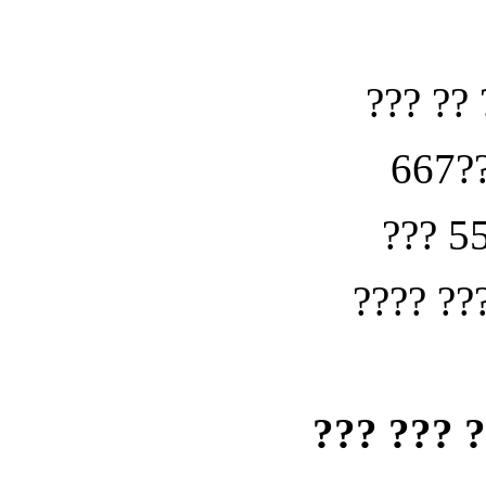
??? ?? 
667??
??? 5
???? ??
??? ??? 