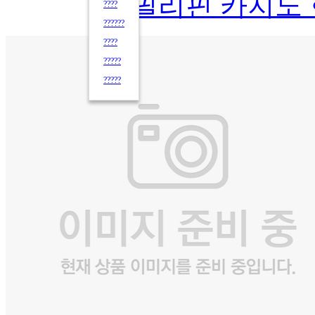
필리핀 카지노
????
??????
????
?????
?????