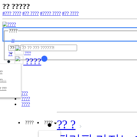
?? ?????
#??? ????
#?? ????
#???? ????
#?? ????
????
??
??
????
????
????
??/??
????
? ???
???
????
????
?? ?
????
????