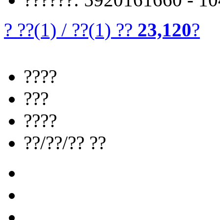
? ??
(1)
/
??
(1)
??
23,120
?
????
???
????
??/??/?? ??