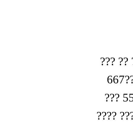
??? ?? 
667??
??? 5
???? ??