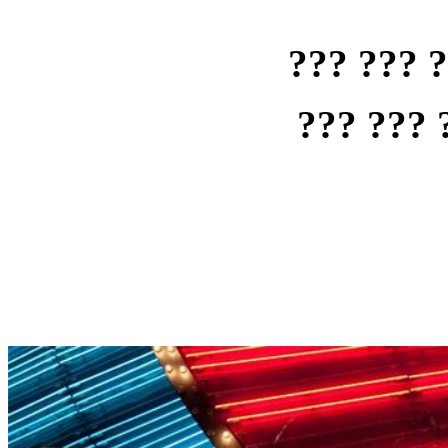
??? ??? 
??? ??? 