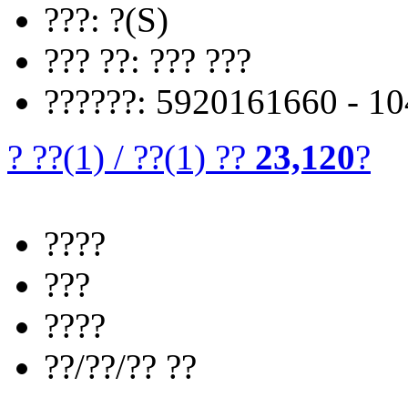
???: ?(S)
??? ??: ??? ???
??????: 5920161660 - 1
? ??
(1)
/
??
(1)
??
23,120
?
????
???
????
??/??/?? ??