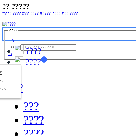
?? ?????
#??? ????
#?? ????
#???? ????
#?? ????
????
??
????
??
????
????
??/??
????
? ???
???
????
????