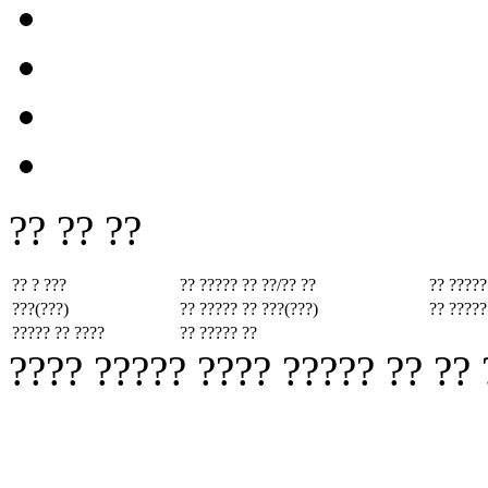
?? ?? ??
?? ? ???
?? ????? ??
??/?? ??
?? ?????
???(???)
?? ????? ??
???(???)
?? ?????
????? ?? ????
?? ????? ??
???? ????? ???? ????? ?? ??