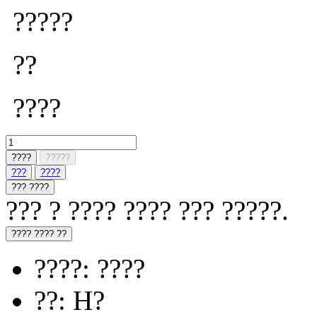
?????
??
????
????
?????
???
????
??? ????
??? ? ???? ???? ??? ?????.
???? ???? ??
????: ????
??: H?