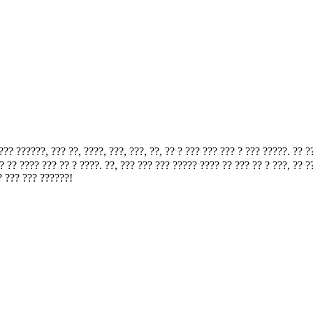
, ??? ??, ????, ???, ???, ??, ?? ? ??? ??? ??? ? ??? ?????. ?? ?? ??
 ?? ???? ??? ?? ? ????. ??, ??? ??? ??? ????? ???? ?? ??? ?? ? ???, ?? 
? ??? ??? ??????!