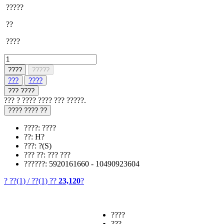
?????
??
????
????
?????
???
????
??? ????
??? ? ???? ???? ??? ?????.
???? ???? ??
????: ????
??: H?
???: ?(S)
??? ??: ??? ???
??????: 5920161660 - 10490923604
? ??
(1)
/
??
(1)
??
23,120
?
????
???