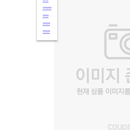
????
??????
????
?????
?????