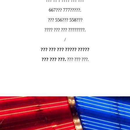
??? ?? ? ???? ??? ???
667??? 777?????.
??? 556??? 558???
???? ??? ??? ????????.
/
??? ??? ??? ????? ?????
??? ??? ???.
??? ??? ???.