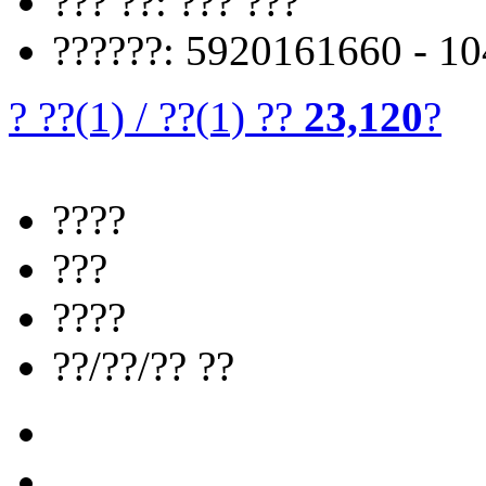
??? ??: ??? ???
??????: 5920161660 - 1
? ??
(1)
/
??
(1)
??
23,120
?
????
???
????
??/??/?? ??