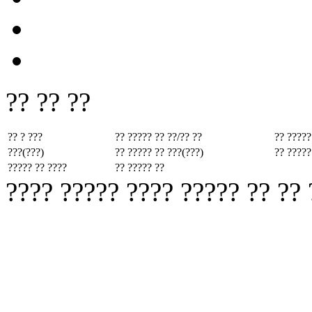
?? ?? ??
?? ? ???
?? ????? ??
??/?? ??
?? ?????
???(???)
?? ????? ??
???(???)
?? ?????
????? ?? ????
?? ????? ??
???? ????? ???? ????? ?? ??