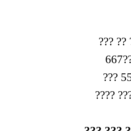
??? ?? 
667??
??? 5
???? ??
??? ??? 