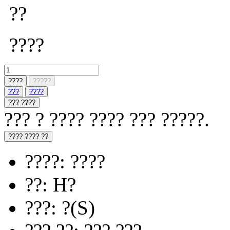
??
????
????
?????
???
????
??? ????
??? ? ???? ???? ??? ?????.
???? ???? ??
????: ????
??: H?
???: ?(S)