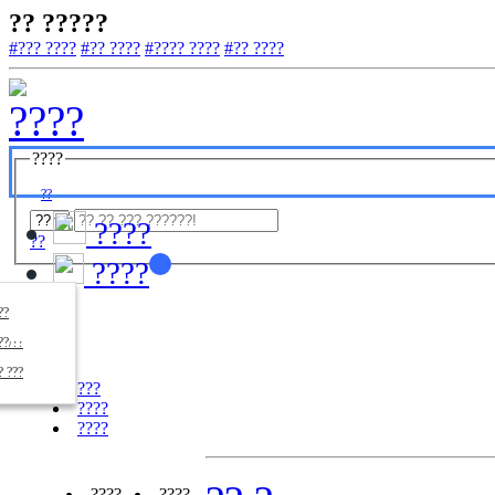
?? ?????
#??? ????
#?? ????
#???? ????
#?? ????
????
??
????
??
????
????
??/??
????
? ???
???
????
????
????
????