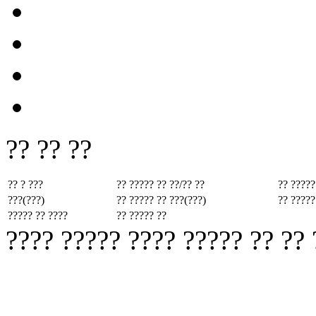
?? ?? ??
?? ? ???
?? ????? ??
??/?? ??
?? ?????
???(???)
?? ????? ??
???(???)
?? ?????
????? ?? ????
?? ????? ??
???? ????? ???? ????? ?? ??