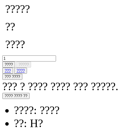
?????
??
????
????
?????
???
????
??? ????
??? ? ???? ???? ??? ?????.
???? ???? ??
????: ????
??: H?