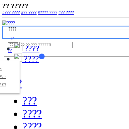
?? ?????
#??? ????
#?? ????
#???? ????
#?? ????
????
??
????
??
????
????
??/??
????
? ???
???
????
????