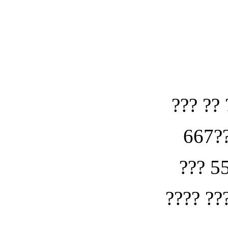
??? ?? 
667??
??? 5
???? ??