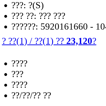
???: ?(S)
??? ??: ??? ???
??????: 5920161660 - 1
? ??
(1)
/
??
(1)
??
23,120
?
????
???
????
??/??/?? ??