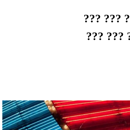
??? ??? 
??? ??? 