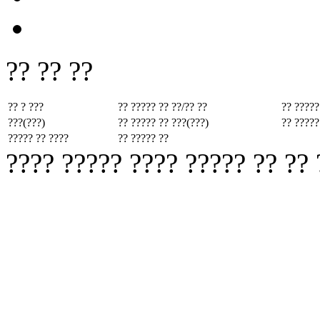
?? ?? ??
?? ? ???
?? ????? ??
??/?? ??
?? ?????
???(???)
?? ????? ??
???(???)
?? ?????
????? ?? ????
?? ????? ??
???? ????? ???? ????? ?? ??