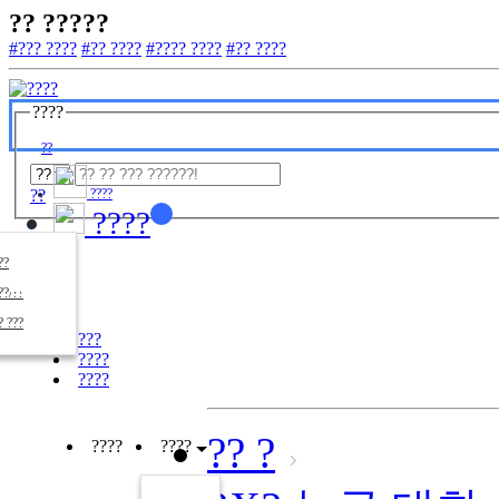
?? ?????
#??? ????
#?? ????
#???? ????
#?? ????
????
??
??
????
????
????
??/??
????
? ???
???
????
????
?? ?
????
????