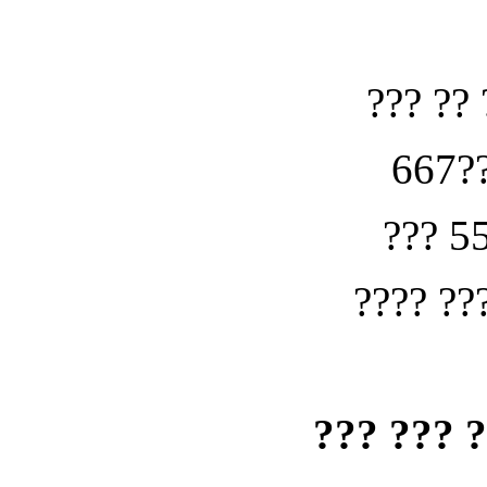
??? ?? 
667??
??? 5
???? ??
??? ??? 