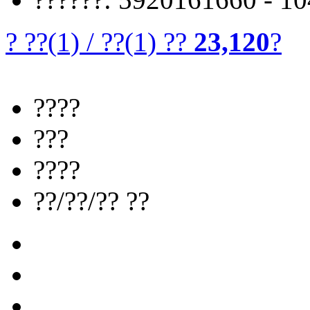
? ??
(1)
/
??
(1)
??
23,120
?
????
???
????
??/??/?? ??