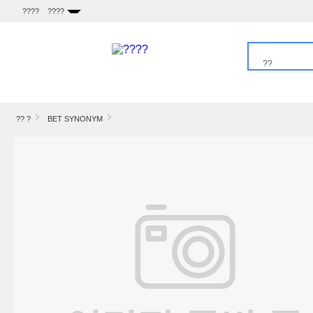
????
????
??
????
?? ?
BET SYNONYM