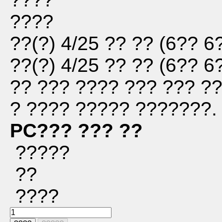
????
??(?) 4/25
?? ??
(
6?? 6
??(?) 4/25
?? ??
(
6?? 6
?? ??? ???? ??? ??? ??
? ???? ????? ???????.
PC??? ??? ??
?????
??
????