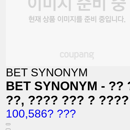
BET SYNONYM
BET SYNONYM - ?? ?
??, ???? ??? ? ????
100,586? ???