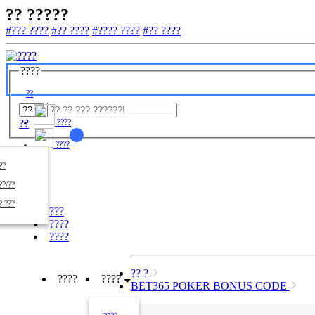
?? ?????
#??? ????
#?? ????
#???? ????
#?? ????
????
??
??
????
????
????
??/??
????
? ???
???
????
????
?? ?
????
????
BET365 POKER BONUS CODE