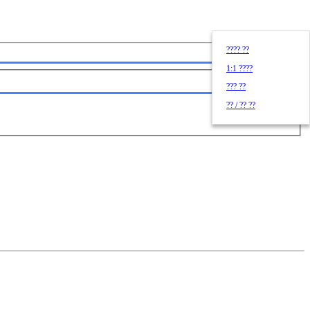
???? ??
1:1 ????
??? ??
?? / ?? ??