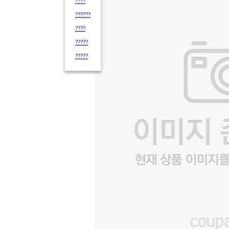
????
??????
????
?????
?????