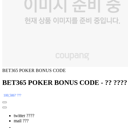
BET365 POKER BONUS CODE
BET365 POKER BONUS CODE - ?? ???? ????
100,586? ???
twitter ????
mail ???