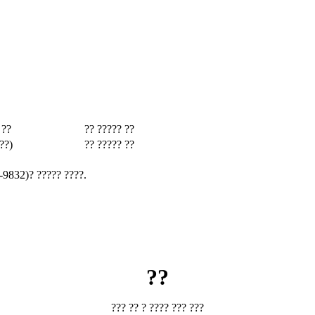
 ??
?? ????? ??
??)
?? ????? ??
-9832)? ????? ????.
??
??? ?? ? ???? ??? ???