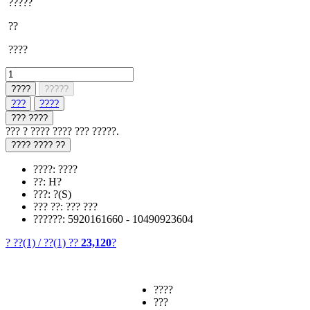
?????
??
????
????
?????
???
????
??? ????
??? ? ???? ???? ??? ?????.
???? ???? ??
????: ????
??: H?
???: ?(S)
??? ??: ??? ???
??????: 5920161660 - 10490923604
? ??
(1)
/
??
(1)
??
23,120
?
????
???