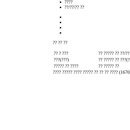
????
??/??/?? ??
?? ?? ??
?? ? ???
?? ????? ??
??/??
???(???)
?? ????? ??
???(?
????? ?? ????
?? ????? ??
???? ????? ???? ????? ?? ?? ?? ???? (1670