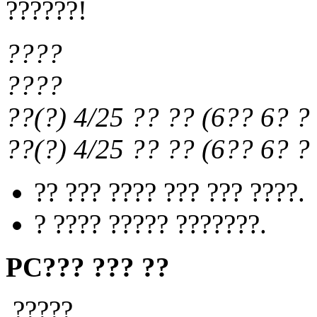
??????!
????
????
??(?) 4/25
?? ??
(
6?? 6?
? 
??(?) 4/25
?? ??
(
6?? 6?
? 
?? ??? ???? ??? ??? ????.
? ???? ????? ???????.
PC??? ??? ??
?????