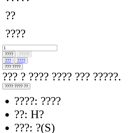
??
????
????
?????
???
????
??? ????
??? ? ???? ???? ??? ?????.
???? ???? ??
????: ????
??: H?
???: ?(S)