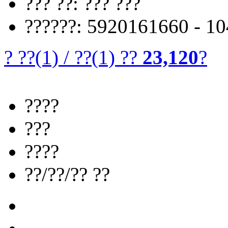
??? ??: ??? ???
??????: 5920161660 - 1
? ??
(1)
/
??
(1)
??
23,120
?
????
???
????
??/??/?? ??