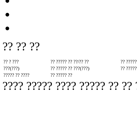
?? ?? ??
?? ? ???
?? ????? ??
??/?? ??
?? ?????
???(???)
?? ????? ??
???(???)
?? ?????
????? ?? ????
?? ????? ??
???? ????? ???? ????? ?? ??