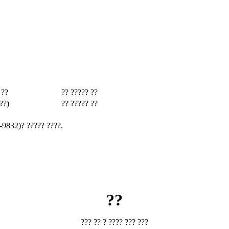
 ??
?? ????? ??
??)
?? ????? ??
-9832)? ????? ????.
??
??? ?? ? ???? ??? ???