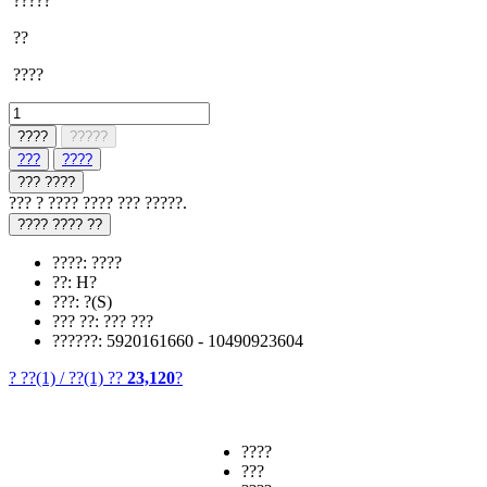
?????
??
????
????
?????
???
????
??? ????
??? ? ???? ???? ??? ?????.
???? ???? ??
????: ????
??: H?
???: ?(S)
??? ??: ??? ???
??????: 5920161660 - 10490923604
? ??
(1)
/
??
(1)
??
23,120
?
????
???