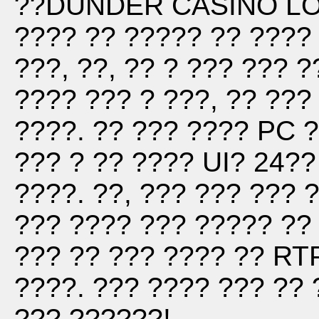
??DUNDER CASINO LOG
???? ?? ????? ?? ???? 
???, ??, ?? ? ??? ??? ?
???? ??? ? ???, ?? ???
????. ?? ??? ???? PC 
??? ? ?? ???? UI? 24??
????. ??, ??? ??? ??? 
??? ???? ??? ????? ?? 
??? ?? ??? ???? ?? RTP
????. ??? ???? ??? ?? 
??? ??????!