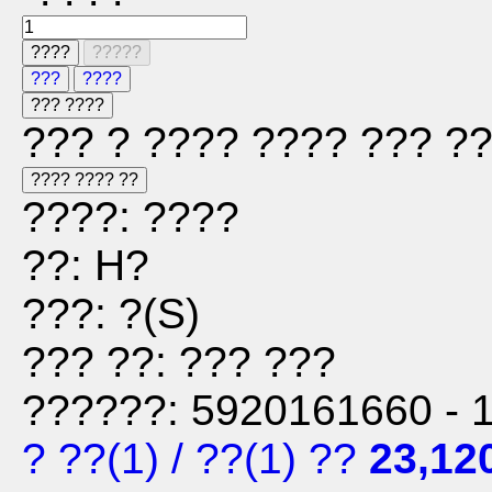
????
?????
???
????
??? ????
??? ? ???? ???? ??? ?
???? ???? ??
????: ????
??: H?
???: ?(S)
??? ??: ??? ???
??????: 5920161660 - 
? ??
(1)
/
??
(1)
??
23,12