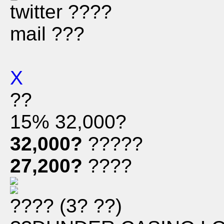
twitter ????
mail ???
X
??
15%
32,000?
32,000?
?????
27,200?
????
???? (3? ??)