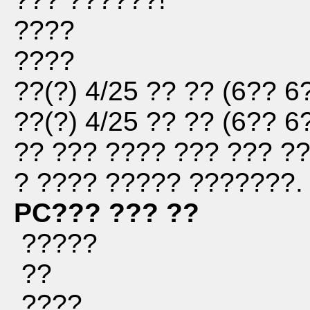
????
????
??(?) 4/25
?? ??
(
6?? 6
??(?) 4/25
?? ??
(
6?? 6
?? ??? ???? ??? ??? ??
? ???? ????? ???????.
PC??? ??? ??
?????
??
????