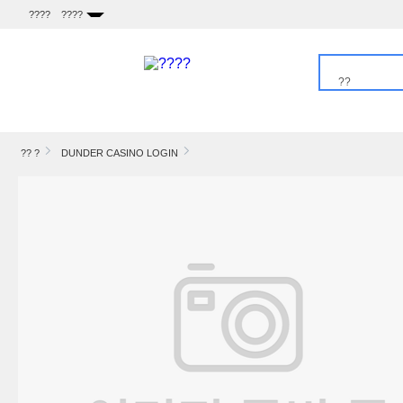
????
????
??
????
?? ?
DUNDER CASINO LOGIN