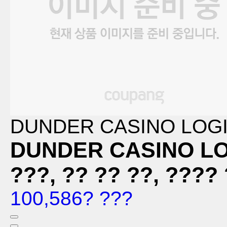
DUNDER CASINO LOG
DUNDER CASINO LOG
???, ?? ?? ??, ????
100,586? ???