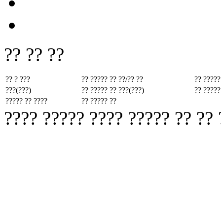
?? ?? ??
?? ? ???
?? ????? ??
??/?? ??
?? ?????
???(???)
?? ????? ??
???(???)
?? ?????
????? ?? ????
?? ????? ??
???? ????? ???? ????? ?? ??