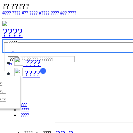
?? ?????
#??? ????
#?? ????
#???? ????
#?? ????
????
??
????
??
????
????
??/??
????
? ???
???
????
????
????
????