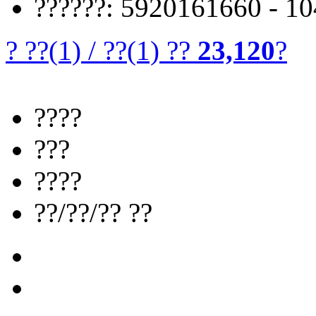
??????: 5920161660 - 1
? ??
(1)
/
??
(1)
??
23,120
?
????
???
????
??/??/?? ??