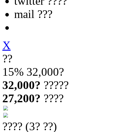
twitter ????
mail ???
X
??
15%
32,000?
32,000?
?????
27,200?
????
???? (3? ??)