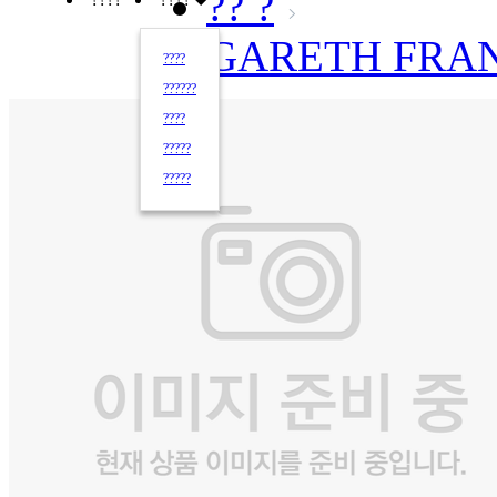
?? ?
GARETH FRA
????
??????
????
?????
?????