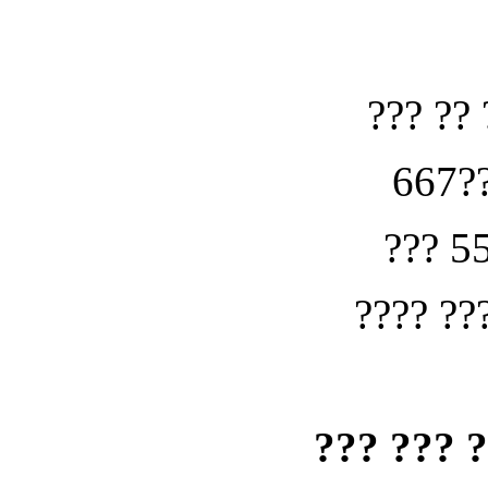
??? ?? 
667??
??? 5
???? ??
??? ??? 