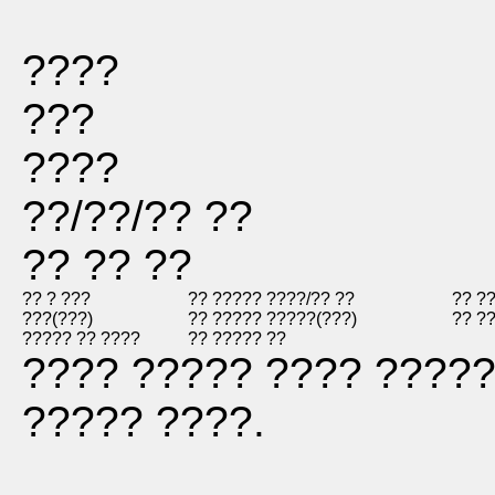
????
???
????
??/??/?? ??
?? ?? ??
?? ? ???
?? ????? ??
??/?? ??
?? ?
???(???)
?? ????? ??
???(???)
?? ?
????? ?? ????
?? ????? ??
???? ????? ???? ?????
????? ????.