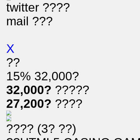
twitter ????
mail ???
X
??
15%
32,000?
32,000?
?????
27,200?
????
???? (3? ??)