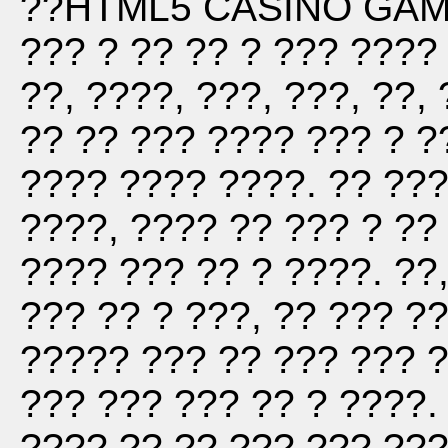
??HTML5 CASINO GA
??? ? ?? ?? ? ??? ????
??, ????, ???, ???, ??,
?? ?? ??? ???? ??? ? ?
???? ???? ????. ?? ??
????, ???? ?? ??? ? ??
???? ??? ?? ? ????. ??
??? ?? ? ???, ?? ??? ?
????? ??? ?? ??? ??? 
??? ??? ??? ?? ? ????.
???? ?? ?? ??? ??? ???