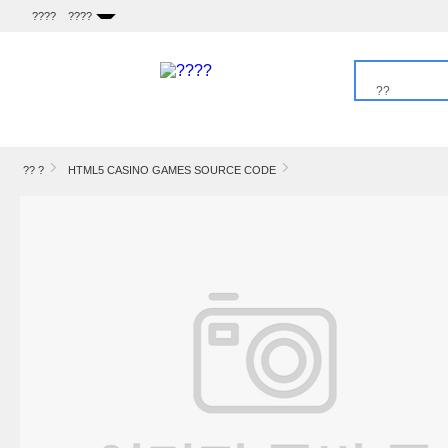
????
????
??
????
?? ?
HTML5 CASINO GAMES SOURCE CODE