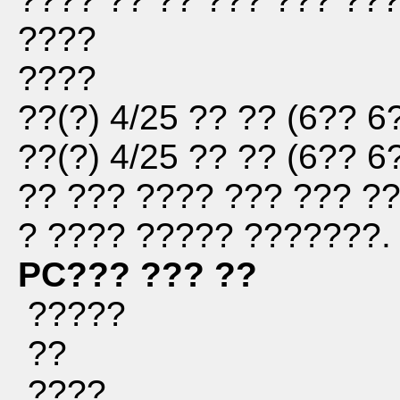
????
????
??(?) 4/25
?? ??
(
6?? 6
??(?) 4/25
?? ??
(
6?? 6
?? ??? ???? ??? ??? ??
? ???? ????? ???????.
PC??? ??? ??
?????
??
????