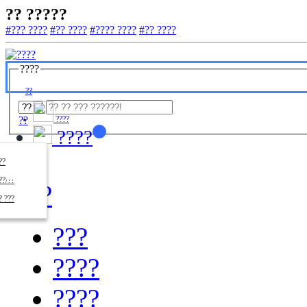
?? ?????
#??? ????
#?? ????
#???? ????
#?? ????
????
??
??
????
????
????
??/??
????
? ???
???
????
????