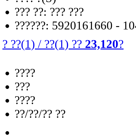
??? ??: ??? ???
??????: 5920161660 - 1
? ??
(1)
/
??
(1)
??
23,120
?
????
???
????
??/??/?? ??