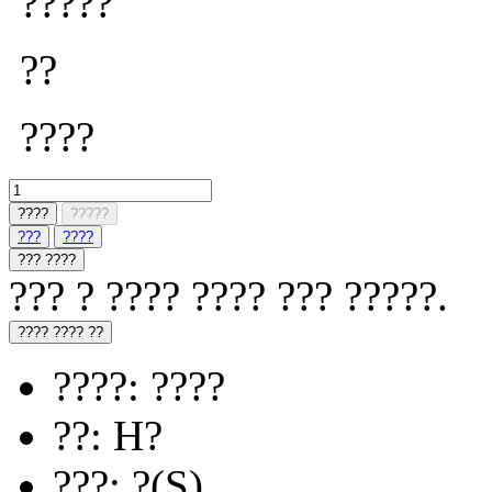
?????
??
????
????
?????
???
????
??? ????
??? ? ???? ???? ??? ?????.
???? ???? ??
????: ????
??: H?
???: ?(S)