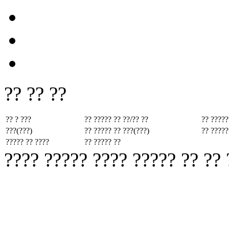
?? ?? ??
?? ? ???
?? ????? ??
??/?? ??
?? ?????
???(???)
?? ????? ??
???(???)
?? ?????
????? ?? ????
?? ????? ??
???? ????? ???? ????? ?? ??