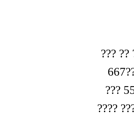
??? ?? 
667??
??? 5
???? ??