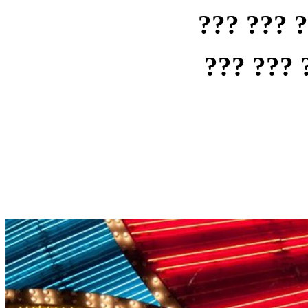
??? ??? 
??? ??? 