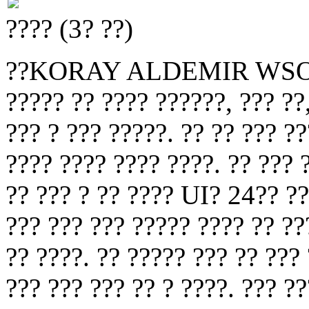
???? (3? ??)
??KORAY ALDEMIR WSOP???
????? ?? ???? ??????, ??? ??,
??? ? ??? ?????. ?? ?? ??? ??
???? ???? ???? ????. ?? ??? 
?? ??? ? ?? ???? UI? 24?? ??
??? ??? ??? ????? ???? ?? ??
?? ????. ?? ????? ??? ?? ???
??? ??? ??? ?? ? ????. ??? ?