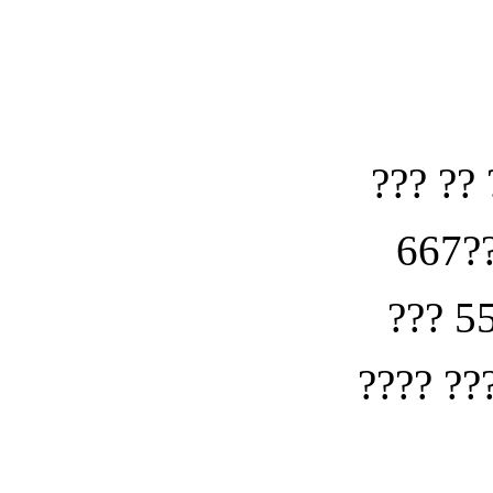
??? ?? 
667??
??? 5
???? ??