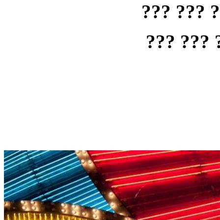
??? ??? 
??? ??? 