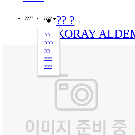
?? ?
????
????
KORAY ALDE
????
??????
????
?????
?????