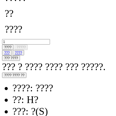
??
????
????
?????
???
????
??? ????
??? ? ???? ???? ??? ?????.
???? ???? ??
????: ????
??: H?
???: ?(S)