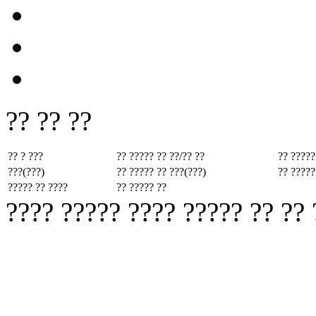
?? ?? ??
?? ? ???
?? ????? ??
??/?? ??
?? ?????
???(???)
?? ????? ??
???(???)
?? ?????
????? ?? ????
?? ????? ??
???? ????? ???? ????? ?? ??