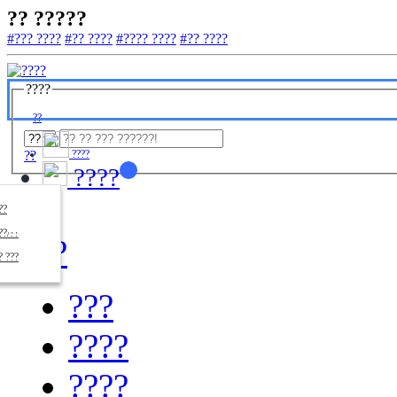
?? ?????
#??? ????
#?? ????
#???? ????
#?? ????
????
??
??
????
????
????
??/??
????
? ???
???
????
????