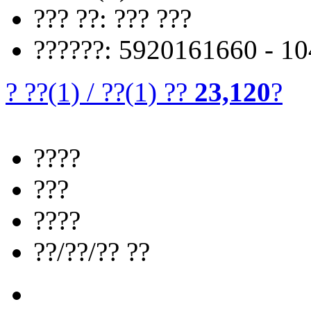
??? ??: ??? ???
??????: 5920161660 - 1
? ??
(1)
/
??
(1)
??
23,120
?
????
???
????
??/??/?? ??