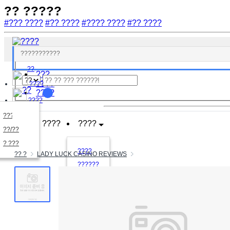
?? ?????
#??? ????
#?? ????
#???? ????
#?? ????
????
????
???????
??
???
????
????
??
????
????
????
????
????
??/??
????
? ???
????
?? ?
LADY LUCK CASINO REVIEWS
??????
????
?????
?????