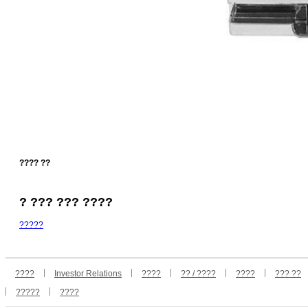
???? ??
? ??? ??? ????
?????
????
Investor Relations
????
?? / ????
????
??? ??
?????
????