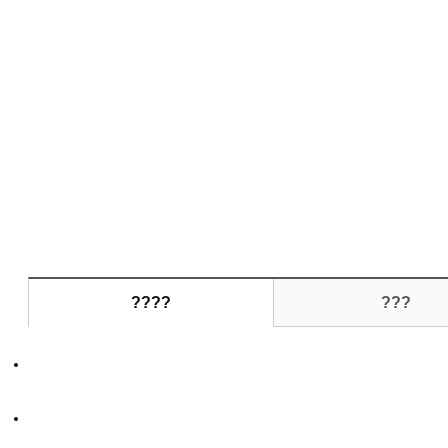
????
???