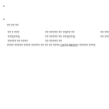
?? ?? ??
?? ? ???
?? ????? ??
??/?? ??
?? ??
???(???)
?? ????? ??
???(???)
?? ??
????? ?? ????
?? ????? ??
???? ????? ???? ????? ?? ?? ?? ???? (1670-9832)? ????? ????.