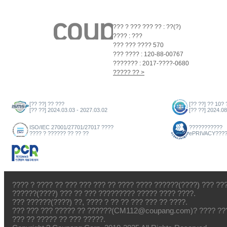
??? ? ??? ??? ?? : ??(?)
???? : ???
??? ??? ???? 570
??? ???? : 120-88-00767
??????? : 2017-????-0680
????? ?? >
[?? ??] ?? ???
[?? ??] ?? 10? 
[?? ??] 2024.03.03 - 2027.03.02
[?? ??] 2024.08
ISO/IEC 27001/27701/27017 ????
???????????
???? ? ?????? ?? ?? ??
ePRIVACY???
???? ? ???? ?? ??? ??? ??? ?? ???? ???? ??????(????) ??? ??
??????(????) ??? ?? ??? ????????? ????? ???? ????.
??? ??????(????) ??, ???? ? ?? ?? ??? ??? ?? ????.
??? ??? ??? ????? ?? ??????(CM112@coupang.com)? ???? ???
??? ?? ????? ?? ??? ?????.